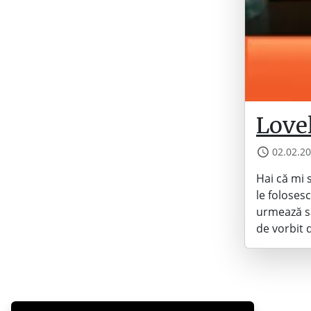
Love
02.02.2
Hai că mi 
le foloses
urmează să
de vorbit 