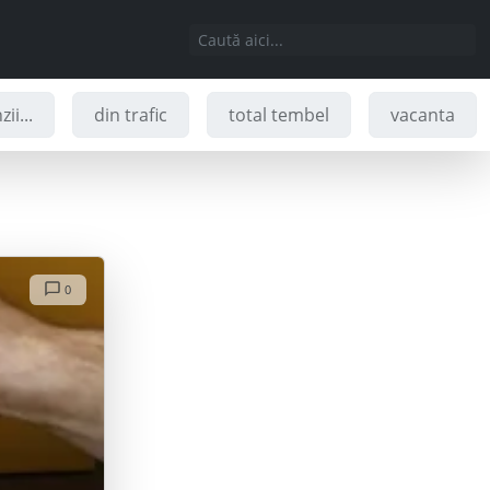
ii...
din trafic
total tembel
vacanta
0