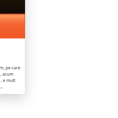
am, pe care
p, acum
… e mult
t…