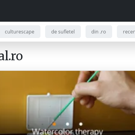
culturescape
de sufletel
din .ro
recenz
l.ro