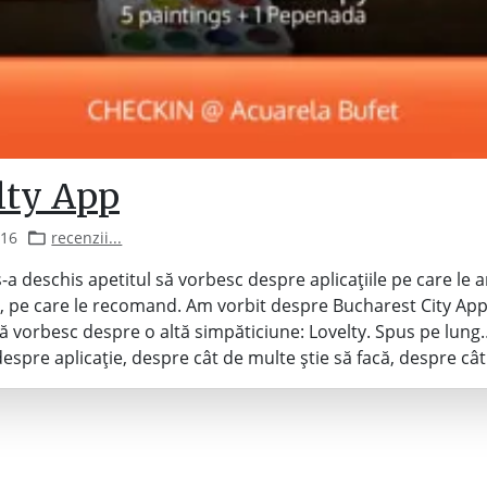
lty App
016
recenzii...
s-a deschis apetitul să vorbesc despre aplicațiile pe care le 
c, pe care le recomand. Am vorbit despre Bucharest City Ap
 vorbesc despre o altă simpăticiune: Lovelty. Spus pe lung
despre aplicație, despre cât de multe știe să facă, despre câ