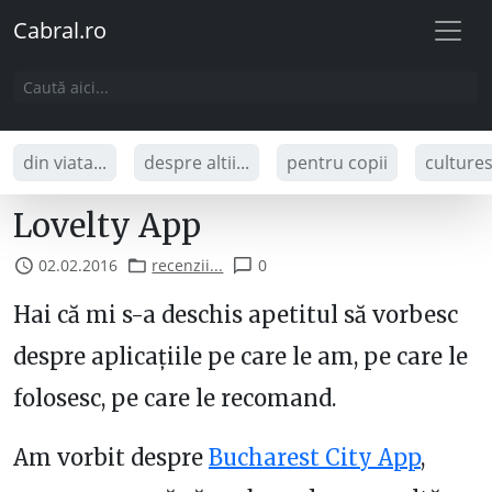
Cabral.ro
din viata...
despre altii...
pentru copii
culture
Lovelty App
02.02.2016
recenzii...
0
Hai că mi s-a deschis apetitul să vorbesc
despre aplicațiile pe care le am, pe care le
folosesc, pe care le recomand.
Am vorbit despre
Bucharest City App
,