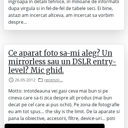
ingroapa in detalii tehnice, in milioane de informatii
dupa virgula si in fel-de-fel de tabele seci. Ei bine,
astazi am incercat altceva, am incercat sa vorbim
despre…
Ce aparat foto sa-mi aleg? Un
mirrorless sau un DSLR entry-
level? Mic ghid.
26.05.2012
recenzii...
Motto: intotdeauna vei gasi ceva mai bun si pe
cineva care sa-ti zica despre alt produs (mai bun
decat pe cel care ai pus ochii). Pe zona de fotografie
eu am tot spus… the sky is the limit. De la aparate si
pana la obiective, accesorii, filtre, device-uri… poti
sa-ti vinzi si rinichii si tot…