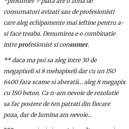
*prosumer = piata are o zona de
consumatori avizati sau de profesionisti
care aleg echipamente mai ieftine pentru a-
si face treaba. Denumirea e o combinatie
intre
pro
fesionist si con
sumer
.
** daca ma pui sa aleg intre 30 de
megapixeli si 8 mehapixeli dar cu un ISO
6400 fara scame si aberatii… aleg 8 megapix
cu ISO beton. Ca n-am nevoie de rezolutie
sa fac postere de 6m patrati din fiecare
poza, dar de lumina am nevoie…