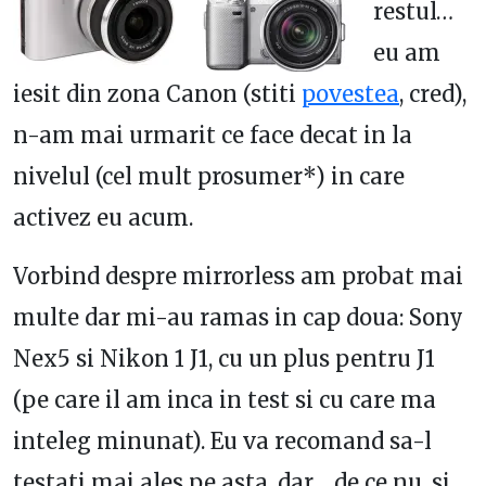
restul…
eu am
iesit din zona Canon (stiti
povestea
, cred),
n-am mai urmarit ce face decat in la
nivelul (cel mult prosumer*) in care
activez eu acum.
Vorbind despre mirrorless am probat mai
multe dar mi-au ramas in cap doua: Sony
Nex5 si Nikon 1 J1, cu un plus pentru J1
(pe care il am inca in test si cu care ma
inteleg minunat). Eu va recomand sa-l
testati mai ales pe asta, dar… de ce nu, si