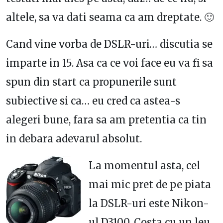
altele, sa va dati seama ca am dreptate. 🙂
Cand vine vorba de DSLR-uri… discutia se
imparte in 15. Asa ca ce voi face eu va fi sa
spun din start ca propunerile sunt
subiective si ca… eu cred ca astea-s
alegeri bune, fara sa am pretentia ca tin
in debara adevarul absolut.
La momentul asta, cel
mai mic pret de pe piata
la DSLR-uri este Nikon-
ul D3100. Costa cu un leu