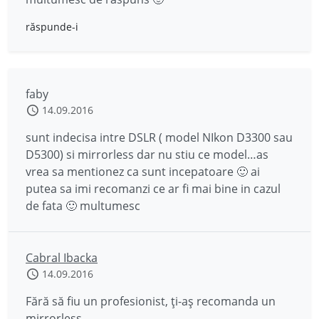
răspunde-i
faby
14.09.2016
sunt indecisa intre DSLR ( model NIkon D3300 sau
D5300) si mirrorless dar nu stiu ce model…as
vrea sa mentionez ca sunt incepatoare 🙂 ai
putea sa imi recomanzi ce ar fi mai bine in cazul
de fata 🙂 multumesc
Cabral Ibacka
14.09.2016
Fără să fiu un profesionist, ți-aș recomanda un
mirrorless.