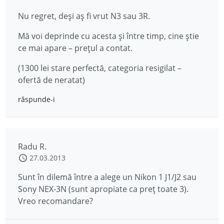
Nu regret, deşi aş fi vrut N3 sau 3R.
Mă voi deprinde cu acesta şi între timp, cine ştie
ce mai apare – preţul a contat.
(1300 lei stare perfectă, categoria resigilat –
ofertă de neratat)
răspunde-i
Radu R.
27.03.2013
Sunt în dilemă între a alege un Nikon 1 J1/J2 sau
Sony NEX-3N (sunt apropiate ca preţ toate 3).
Vreo recomandare?