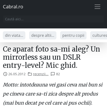
Cabral.ro
din viata...
despre altii...
pentru copii
culture
Ce aparat foto sa-mi aleg? Un
mirrorless sau un DSLR
entry-level? Mic ghid.
26.05.2012
recenzii...
82
Motto: intotdeauna vei gasi ceva mai bun si
pe cineva care sa-ti zica despre alt produs
(mai bun decat pe cel care ai pus ochii).