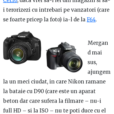
Cel.ro
, daca vrei sa-l iei din magazin si sa-
i terorizezi cu intrebari pe vanzatori (care
se foarte pricep la foto) ia-l de la
F64
.
Mergan
d mai
sus,
ajungem
la un meci ciudat, in care Nikon ramane
la bataie cu D90 (care este un aparat
beton dar care sufera la filmare – nu-i
full HD – si la ISO – nu te poti duce cu el