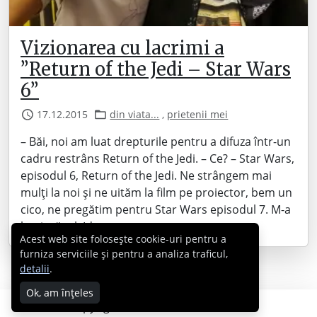
Vizionarea cu lacrimi a
”Return of the Jedi – Star Wars
6”
17.12.2015
din viata...
,
prietenii mei
– Băi, noi am luat drepturile pentru a difuza într-un
cadru restrâns Return of the Jedi. – Ce? – Star Wars,
episodul 6, Return of the Jedi. Ne strângem mai
mulți la noi și ne uităm la film pe proiector, bem un
cico, ne pregătim pentru Star Wars episodul 7. M-a
bușit răsul. Ideea e…
Acest web site folosește cookie-uri pentru a
furniza serviciile și pentru a analiza traficul,
detalii
.
Ok, am înțeles
Copyright © 2007 - 2026 Cabral.ro