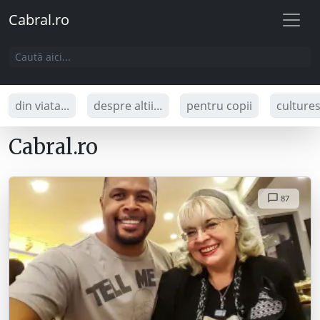
Cabral.ro
din viata...
despre altii...
pentru copii
culture
Cabral.ro
87