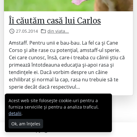
Îi căutăm casă lui Carlos
27.05.2014
din viata...
Amstaff. Pentru unii e bau-bau. La fel ca și Cane
Corso și alte rase cu potențial, amstaff-ul sperie.
Cei care cunosc, însă, care-i treaba cu câinii știu că
primează întotdeauna educația și-apoi rasa și
tendințele ei. Dacă vorbim despre un câine
echilibrat și normal la cap, rasa nu trebuie să te
sperie decât dacă respectivul…
Acest web site folosește cookie-uri pentru a
furniza serviciile și pentru a analiza traficul,
detalii
.
Ok, am înțeles
Copyright © 2007 - 2026 Cabral.ro