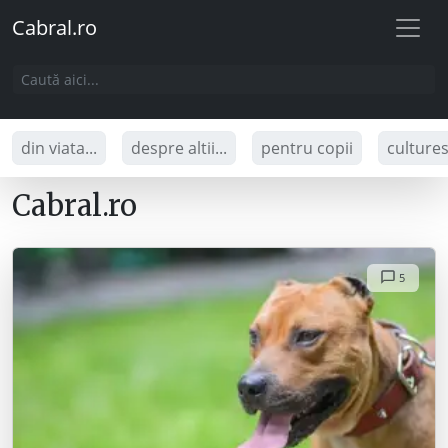
Cabral.ro
din viata...
despre altii...
pentru copii
culture
Cabral.ro
5