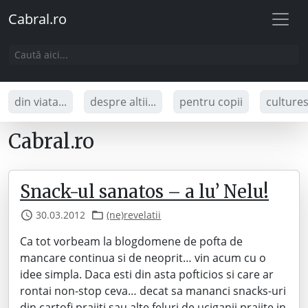
Cabral.ro
din viata...
despre altii...
pentru copii
culture
Cabral.ro
Snack-ul sanatos – a lu’ Nelu!
30.03.2012
(ne)revelatii
Ca tot vorbeam la blogdomene de pofta de
mancare continua si de neoprit… vin acum cu o
idee simpla. Daca esti din asta pofticios si care ar
rontai non-stop ceva… decat sa mananci snacks-uri
din cartofi prajiti sau alte feluri de uciganii prajite in