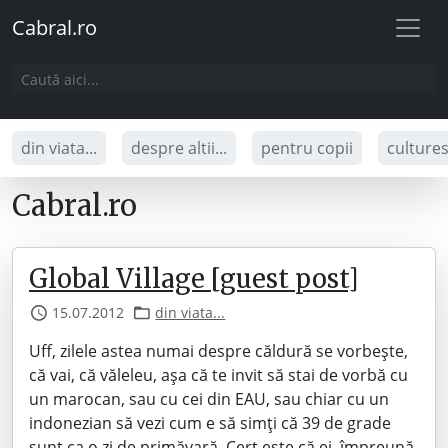
Cabral.ro
din viata...
despre altii...
pentru copii
culture
Cabral.ro
Global Village [guest post]
15.07.2012
din viata...
Uff, zilele astea numai despre căldură se vorbeşte,
că vai, că văleleu, aşa că te invit să stai de vorbă cu
un marocan, sau cu cei din EAU, sau chiar cu un
indonezian să vezi cum e să simţi că 39 de grade
sunt ca o zi de primăvară. Cert este că ei, împreună