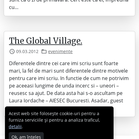
cu…
The Global Village.
09.03.2012
evenimente
Diferentele dintre cei care imi scriu sunt foarte
mari, la fel de mari sunt diferentele dintre motivele
pentru care imi scriu. In functie de cum ne potrivim
pe aceeasi lungime de unda incerc si – uneori –
reusesc sa ajut. De data asta hai s-o ascultam pe
Laura Iordache – AIESEC Bucuresti. Asadar, guest
post…
Acest web site folosește cookie-uri pentru a
furniza serviciile și pentru a analiza traficul,
detalii
.
Ok, am înțeles