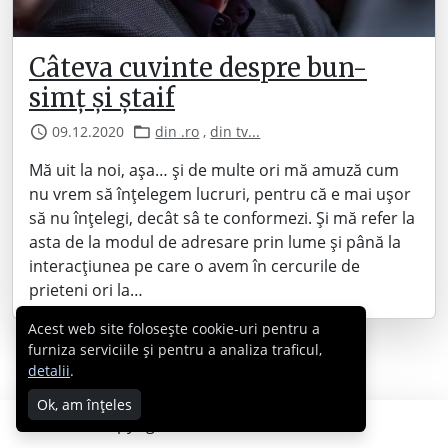
Câteva cuvinte despre bun-
simț și ștaif
09.12.2020
din .ro
,
din tv...
Mă uit la noi, așa… și de multe ori mă amuză cum
nu vrem să înțelegem lucruri, pentru că e mai ușor
să nu înțelegi, decât sâ te conformezi. Și mă refer la
asta de la modul de adresare prin lume și până la
interacțiunea pe care o avem în cercurile de
prieteni ori la…
Acest web site folosește cookie-uri pentru a
furniza serviciile și pentru a analiza traficul,
detalii
.
Ok, am înțeles
Copyright © 2007 - 2026 Cabral.ro