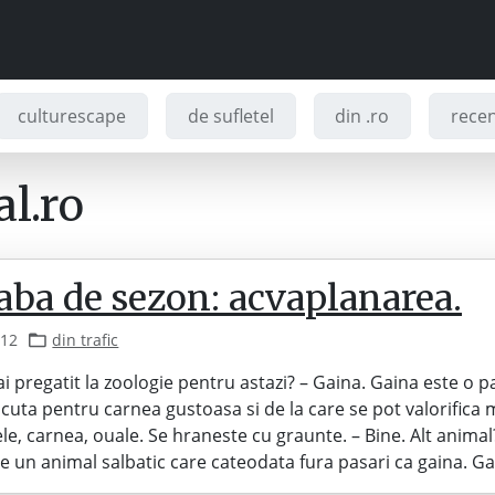
culturescape
de sufletel
din .ro
recenz
l.ro
aba de sezon: acvaplanarea.
012
din trafic
-ai pregatit la zoologie pentru astazi? – Gaina. Gaina este o 
scuta pentru carnea gustoasa si de la care se pot valorifica
ele, carnea, ouale. Se hraneste cu graunte. – Bine. Alt animal
e un animal salbatic care cateodata fura pasari ca gaina. G