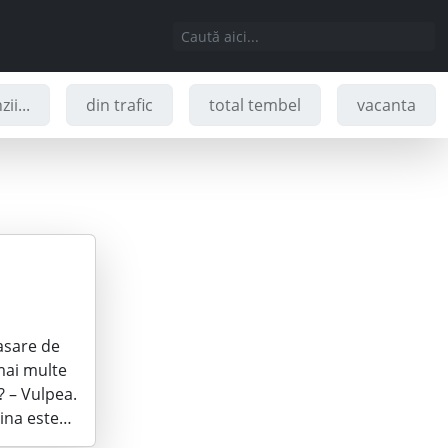
ii...
din trafic
total tembel
vacanta
pasare de
 mai multe
? – Vulpea.
aina este…