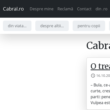
Cabral.ro
Despre mine
Reclamă
Contact
din .ro
din viata...
despre altii...
pentru copii
Cabra
O tre
16.10.2
– Bula, ce
curte, cre
parti: pen
Vulpea est