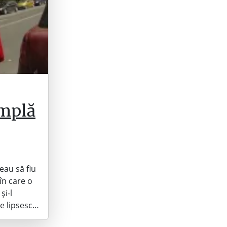
âmplă
eau să fiu
 în care o
și-l
re lipsesc…