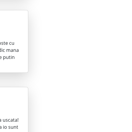
oste cu
idic mana
e putin
a uscata!
a io sunt