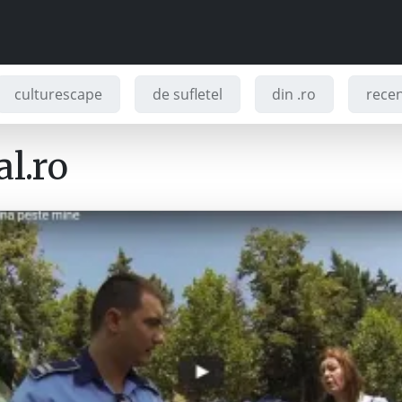
culturescape
de sufletel
din .ro
recenz
l.ro