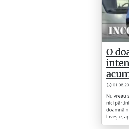
O do
inten
acum
01.08.2
Nu vreau s
nici părtin
doamnă nu 
lovește, a