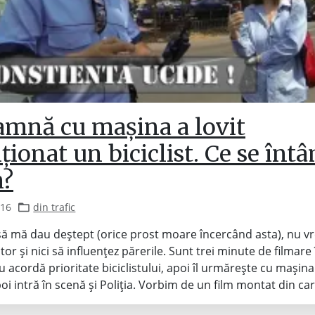
amnă cu mașina a lovit
ționat un biciclist. Ce se înt
?
016
din trafic
ă mă dau deștept (orice prost moare încercând asta), nu vr
itor și nici să influențez părerile. Sunt trei minute de filmare
acordă prioritate biciclistului, apoi îl urmărește cu mașina 
poi intră în scenă și Poliția. Vorbim de un film montat din ca