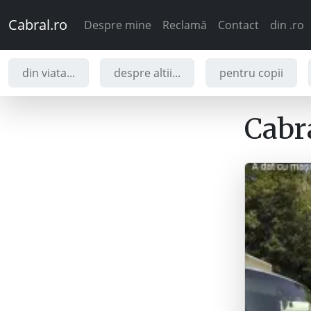
Cabral.ro
Despre mine
Reclamă
Contact
din .ro
din viata...
despre altii...
pentru copii
Cabra