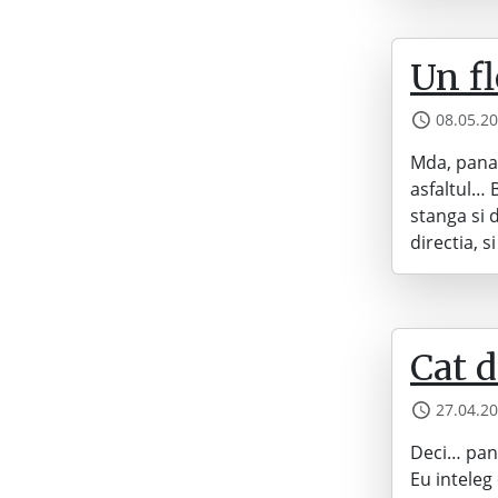
Un fl
08.05.2
Mda, pana 
asfaltul… 
stanga si 
directia, 
Cat d
27.04.2
Deci… pana
Eu inteleg 