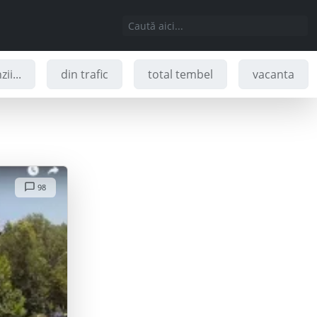
ii...
din trafic
total tembel
vacanta
98