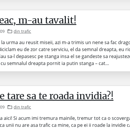
eac, m-au tavalit!
009
din trafic
la urma au reusit miseii, azi m-a trimis un nene sa fac drag
Biciclam eu de zor catre serviciu, el da semnal dreapta, eu r
dau sa-l depasesc pe stanga insa el se gandeste sa reajustez
si cu semnalul dreapta pornit ia putin stanga – cat…
e tare sa te roada invidia?!
009
din trafic
 aici! Si acum imi tremura mainile, tremur tot ca o scoverg
ca unii nu are asa trafic ca mine, ca pe ei ii roade la invidie c