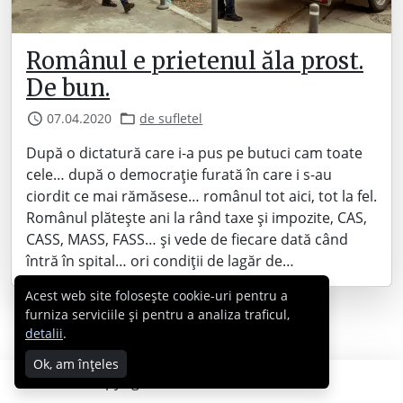
Românul e prietenul ăla prost.
De bun.
07.04.2020
de sufletel
După o dictatură care i-a pus pe butuci cam toate
cele… după o democrație furată în care i s-au
ciordit ce mai rămăsese… românul tot aici, tot la fel.
Românul plătește ani la rând taxe și impozite, CAS,
CASS, MASS, FASS… și vede de fiecare dată când
întră în spital… ori condiții de lagăr de…
Acest web site folosește cookie-uri pentru a
furniza serviciile și pentru a analiza traficul,
detalii
.
Ok, am înțeles
Copyright © 2007 - 2026 Cabral.ro