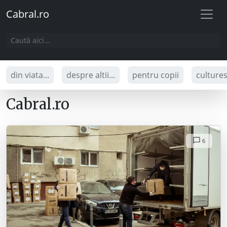
Cabral.ro
din viata...
despre altii...
pentru copii
culture
Cabral.ro
6