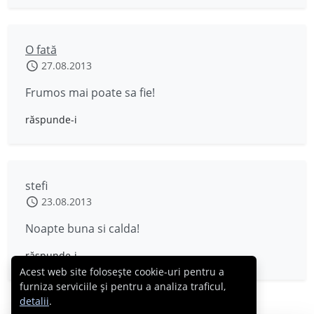
O fată
27.08.2013
Frumos mai poate sa fie!
răspunde-i
stefi
23.08.2013
Noapte buna si calda!
răspunde-i
Acest web site folosește cookie-uri pentru a
furniza serviciile și pentru a analiza traficul,
detalii
.