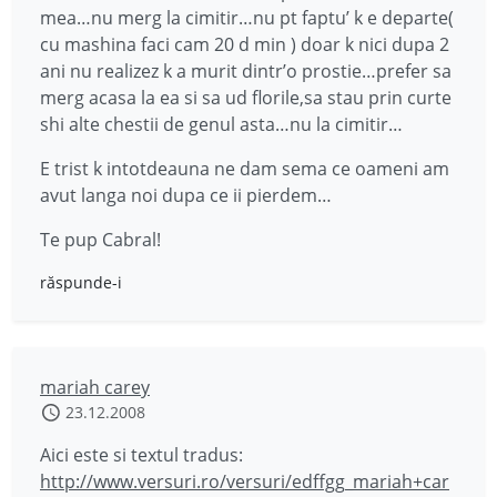
mea…nu merg la cimitir…nu pt faptu’ k e departe(
cu mashina faci cam 20 d min ) doar k nici dupa 2
ani nu realizez k a murit dintr’o prostie…prefer sa
merg acasa la ea si sa ud florile,sa stau prin curte
shi alte chestii de genul asta…nu la cimitir…
E trist k intotdeauna ne dam sema ce oameni am
avut langa noi dupa ce ii pierdem…
Te pup Cabral!
răspunde-i
mariah carey
23.12.2008
Aici este si textul tradus:
http://www.versuri.ro/versuri/edffgg_mariah+car