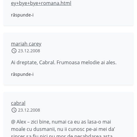
ey+bye+bye+romana.html
răspunde-i
mariah carey
23.12.2008
Ai dreptate, Cabral. Frumoasa melodie ai ales.
răspunde-i
cabral
23.12.2008
@ Alex – zici bine, numai ca eu as lasa-o mai
moale cu dusmanii, nu ii cunosc pe-ai mei da’
sincer sa fiu nici nu mor de nerabdarea asta…