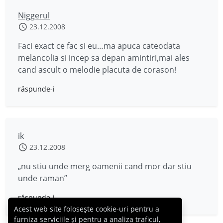
Niggerul
23.12.2008
Faci exact ce fac si eu…ma apuca cateodata
melancolia si incep sa depan amintiri,mai ales
cand ascult o melodie placuta de corason!
răspunde-i
ik
23.12.2008
„nu stiu unde merg oamenii cand mor dar stiu
unde raman”
răspunde-i
Acest web site folosește cookie-uri pentru a
furniza serviciile și pentru a analiza traficul,