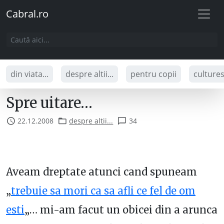
Cabral.ro
din viata...
despre altii...
pentru copii
culture
Spre uitare…
22.12.2008
despre altii...
34
Aveam dreptate atunci cand spuneam
„
trebuie sa mori ca sa afli ce fel de om
esti
„… mi-am facut un obicei din a arunca