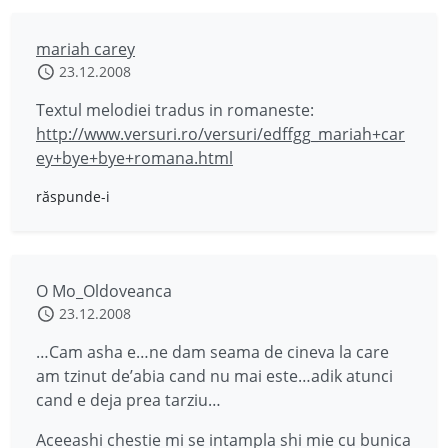
mariah carey
23.12.2008
Textul melodiei tradus in romaneste:
http://www.versuri.ro/versuri/edffgg_mariah+car
ey+bye+bye+romana.html
răspunde-i
O Mo_Oldoveanca
23.12.2008
…Cam asha e…ne dam seama de cineva la care
am tzinut de’abia cand nu mai este…adik atunci
cand e deja prea tarziu…
Aceeashi chestie mi se intampla shi mie cu bunica