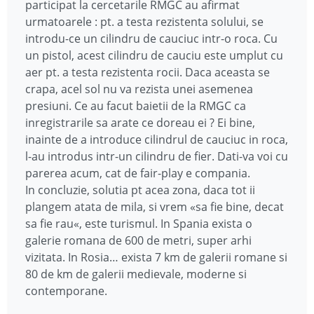
participat la cercetarile RMGC au afirmat
urmatoarele : pt. a testa rezistenta solului, se
introdu-ce un cilindru de cauciuc intr-o roca. Cu
un pistol, acest cilindru de cauciu este umplut cu
aer pt. a testa rezistenta rocii. Daca aceasta se
crapa, acel sol nu va rezista unei asemenea
presiuni. Ce au facut baietii de la RMGC ca
inregistrarile sa arate ce doreau ei ? Ei bine,
inainte de a introduce cilindrul de cauciuc in roca,
l-au introdus intr-un cilindru de fier. Dati-va voi cu
parerea acum, cat de fair-play e compania.
In concluzie, solutia pt acea zona, daca tot ii
plangem atata de mila, si vrem «sa fie bine, decat
sa fie rau«, este turismul. In Spania exista o
galerie romana de 600 de metri, super arhi
vizitata. In Rosia… exista 7 km de galerii romane si
80 de km de galerii medievale, moderne si
contemporane.