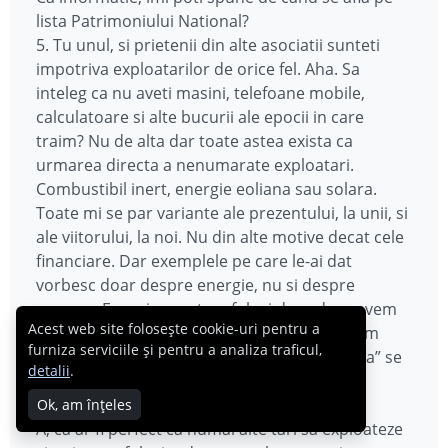
lista Patrimoniului National?
5. Tu unul, si prietenii din alte asociatii sunteti
impotriva exploatarilor de orice fel. Aha. Sa
inteleg ca nu aveti masini, telefoane mobile,
calculatoare si alte bucurii ale epocii in care
traim? Nu de alta dar toate astea exista ca
urmarea directa a nenumarate exploatari.
Combustibil inert, energie eoliana sau solara.
Toate mi se par variante ale prezentului, la unii, si
ale viitorului, la noi. Nu din alte motive decat cele
financiare. Dar exemplele pe care le-ai dat
vorbesc doar despre energie, nu si despre
resurse. Energia o putem folosi doar daca avem
Acest web site folosește cookie-uri pentru a
ce sa alimentam cu ea, este? Ca sa alimentam
furniza serviciile și pentru a analiza traficul,
„ceva” trebuie sa avem „ceva”-ul. Si acel „ceva” se
detalii
.
construieste din resurse naturale, deci din
exploatari.
Ok, am înțeles
A, ca ar fi perfect ca numai alte tari sa exploateze