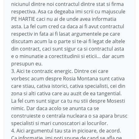
niciunul dintre noi contractul dintre stat si firma
respectiva. Asa ca degeaba imi scrii cu majuscule
PE HARTIE caci nu ai de unde avea informatia
asta. La fel cum cred ca daca ai fi avut contractul
respectiv in fata ai fi lasat argumentele pe care
discutam acum la o parte si te-ai fi legat de altele
din contract, caci sunt sigur ca si contractul asta
e o minunatie a corectitudinii si eticii… dar acum
presupun eu.
3. Aici te contrazic energic. Dintre cei care
vorbesc acum despre Rosia Montana sunt cativa
care stiau, cativa istorici, cativa specialisti, cei din
zona si alti cativa care au auzit de ea tangential.
La fel cum sunt sigur ca tu nu stii despre Mosesti
nimic. Dar daca acolo se anunta ca se
construieste o centrala nucleara o sa apara brusc
specialisti si mari cunoscatori ai locurilor.
4. Aici argumentul tau sta in picioare, de acord.
Ca informatie, imi poti spune de cand se afla pe