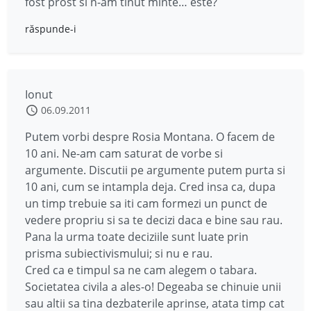
fost prost si n-am tinut minte… este?
răspunde-i
Ionut
06.09.2011
Putem vorbi despre Rosia Montana. O facem de
10 ani. Ne-am cam saturat de vorbe si
argumente. Discutii pe argumente putem purta si
10 ani, cum se intampla deja. Cred insa ca, dupa
un timp trebuie sa iti cam formezi un punct de
vedere propriu si sa te decizi daca e bine sau rau.
Pana la urma toate deciziile sunt luate prin
prisma subiectivismului; si nu e rau.
Cred ca e timpul sa ne cam alegem o tabara.
Societatea civila a ales-o! Degeaba se chinuie unii
sau altii sa tina dezbaterile aprinse, atata timp cat