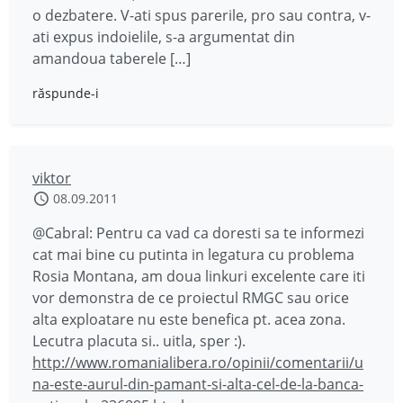
o dezbatere. V-ati spus parerile, pro sau contra, v-
ati expus indoielile, s-a argumentat din
amandoua taberele […]
răspunde-i
viktor
08.09.2011
@Cabral: Pentru ca vad ca doresti sa te informezi
cat mai bine cu putinta in legatura cu problema
Rosia Montana, am doua linkuri excelente care iti
vor demonstra de ce proiectul RMGC sau orice
alta exploatare nu este benefica pt. acea zona.
Lecutra placuta si.. uitla, sper :).
http://www.romanialibera.ro/opinii/comentarii/u
na-este-aurul-din-pamant-si-alta-cel-de-la-banca-