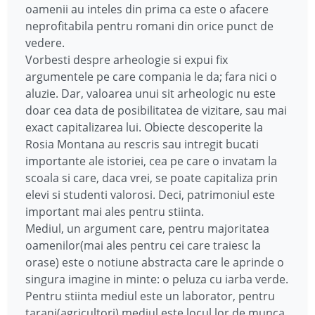
oamenii au inteles din prima ca este o afacere
neprofitabila pentru romani din orice punct de
vedere.
Vorbesti despre arheologie si expui fix
argumentele pe care compania le da; fara nici o
aluzie. Dar, valoarea unui sit arheologic nu este
doar cea data de posibilitatea de vizitare, sau mai
exact capitalizarea lui. Obiecte descoperite la
Rosia Montana au rescris sau intregit bucati
importante ale istoriei, cea pe care o invatam la
scoala si care, daca vrei, se poate capitaliza prin
elevi si studenti valorosi. Deci, patrimoniul este
important mai ales pentru stiinta.
Mediul, un argument care, pentru majoritatea
oamenilor(mai ales pentru cei care traiesc la
orase) este o notiune abstracta care le aprinde o
singura imagine in minte: o peluza cu iarba verde.
Pentru stiinta mediul este un laborator, pentru
tarani(agricultori) mediul este locul lor de munca,