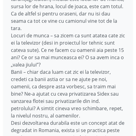
sursa lor de hrana, locul de joaca, este cam totul.
Ca de altfel si pentru oraseni, dar nu isi dau
seama ca tot ce vine cu camionul vine tot de la
tara.
Locuri de munca – sa zicem ca sunt atatea cate zic
ei la televizor (desi in proiectul lor tehnic sunt
cateva sute). Ce ne facem cu oamenii aia peste 15
ani? Ce or sa mai munceasca ei? O sa avem inca o
„valea jiului”?
Banii – chiar daca luam cat zic ei la televizor,
credeti ca banii astia or sa ne ajute pe noi,
oamenii, ca despre asta vorbesc, sa traim mai
bine? Ne-a ajutat cu ceva privatizarea Sidex sau
vanzarea flotei sau privatizarile din ind.
petrolului? A simtit cineva vreo schimbare, repet,
la nivelul nostru, al oamenilor.
Desi dezvoltarea durabila este un concept atat de
degradat in Romania, exista si se practica peste