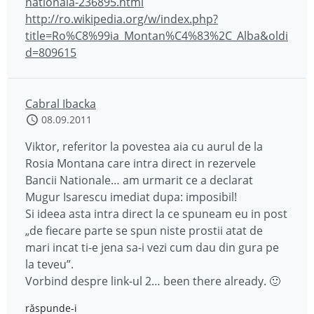
nationala-236895.html
http://ro.wikipedia.org/w/index.php?
title=Ro%C8%99ia_Montan%C4%83%2C_Alba&oldi
d=809615
Cabral Ibacka
08.09.2011
Viktor, referitor la povestea aia cu aurul de la
Rosia Montana care intra direct in rezervele
Bancii Nationale… am urmarit ce a declarat
Mugur Isarescu imediat dupa: imposibil!
Si ideea asta intra direct la ce spuneam eu in post
„de fiecare parte se spun niste prostii atat de
mari incat ti-e jena sa-i vezi cum dau din gura pe
la teveu”.
Vorbind despre link-ul 2… been there already. 🙂
răspunde-i