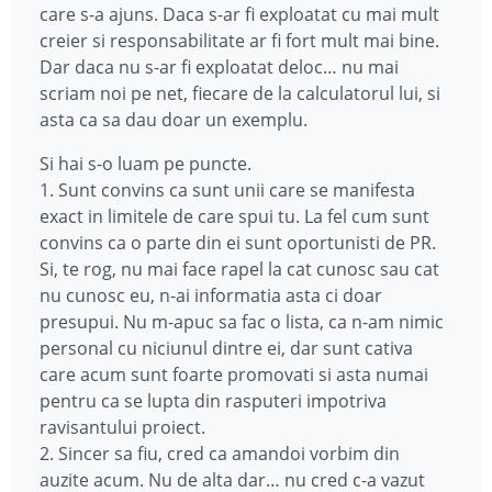
care s-a ajuns. Daca s-ar fi exploatat cu mai mult
creier si responsabilitate ar fi fort mult mai bine.
Dar daca nu s-ar fi exploatat deloc… nu mai
scriam noi pe net, fiecare de la calculatorul lui, si
asta ca sa dau doar un exemplu.
Si hai s-o luam pe puncte.
1. Sunt convins ca sunt unii care se manifesta
exact in limitele de care spui tu. La fel cum sunt
convins ca o parte din ei sunt oportunisti de PR.
Si, te rog, nu mai face rapel la cat cunosc sau cat
nu cunosc eu, n-ai informatia asta ci doar
presupui. Nu m-apuc sa fac o lista, ca n-am nimic
personal cu niciunul dintre ei, dar sunt cativa
care acum sunt foarte promovati si asta numai
pentru ca se lupta din rasputeri impotriva
ravisantului proiect.
2. Sincer sa fiu, cred ca amandoi vorbim din
auzite acum. Nu de alta dar… nu cred c-a vazut