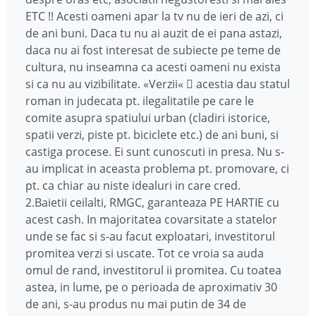
ETC !! Acesti oameni apar la tv nu de ieri de azi, ci
de ani buni. Daca tu nu ai auzit de ei pana astazi,
daca nu ai fost interesat de subiecte pe teme de
cultura, nu inseamna ca acesti oameni nu exista
si ca nu au vizibilitate. «Verzii«  acestia dau statul
roman in judecata pt. ilegalitatile pe care le
comite asupra spatiului urban (cladiri istorice,
spatii verzi, piste pt. biciclete etc.) de ani buni, si
castiga procese. Ei sunt cunoscuti in presa. Nu s-
au implicat in aceasta problema pt. promovare, ci
pt. ca chiar au niste idealuri in care cred.
2.Baietii ceilalti, RMGC, garanteaza PE HARTIE cu
acest cash. In majoritatea covarsitate a statelor
unde se fac si s-au facut exploatari, investitorul
promitea verzi si uscate. Tot ce vroia sa auda
omul de rand, investitorul ii promitea. Cu toatea
astea, in lume, pe o perioada de aproximativ 30
de ani, s-au produs nu mai putin de 34 de