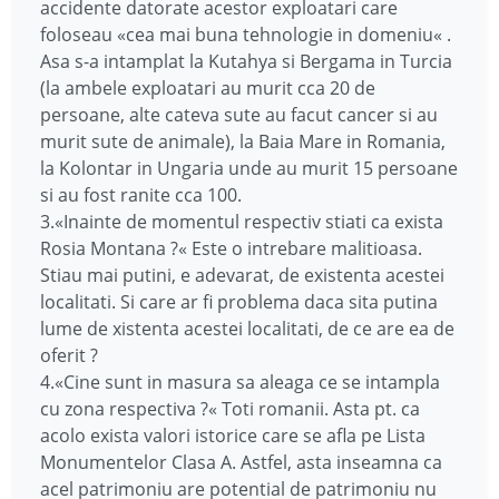
accidente datorate acestor exploatari care
foloseau «cea mai buna tehnologie in domeniu« .
Asa s-a intamplat la Kutahya si Bergama in Turcia
(la ambele exploatari au murit cca 20 de
persoane, alte cateva sute au facut cancer si au
murit sute de animale), la Baia Mare in Romania,
la Kolontar in Ungaria unde au murit 15 persoane
si au fost ranite cca 100.
3.«Inainte de momentul respectiv stiati ca exista
Rosia Montana ?« Este o intrebare malitioasa.
Stiau mai putini, e adevarat, de existenta acestei
localitati. Si care ar fi problema daca sita putina
lume de xistenta acestei localitati, de ce are ea de
oferit ?
4.«Cine sunt in masura sa aleaga ce se intampla
cu zona respectiva ?« Toti romanii. Asta pt. ca
acolo exista valori istorice care se afla pe Lista
Monumentelor Clasa A. Astfel, asta inseamna ca
acel patrimoniu are potential de patrimoniu nu