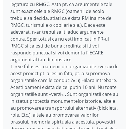
legatura cu RMGC. Asta pt. ca argumentele tale
sunt exact cele ale RMGC (oamenii de acolo
trebuie sa decida, stiati ca exista RM inainte de
RMGC, turismul e o copilarie s.a.). Daca este
adevarat, n-ar trebui sa iti aduc argumente
contra. Sper totusi ca nu esti implicat in PR-ul
RMGC si ca esti de buna credinta si iti voi
raspunde punctual si voi demonta FIECARE
argument al tau din postare.
1. »Se folosesc oamenii din organizatiile «verzi« de
acest proiect pt. a iesi in fata, pt. a-si promova
organizatiile care le conduc ?» :)) Hilara intrebare.
Acesti oameni exista de cel putin 10 ani. Nu toate
organizatiile sunt «verzi« . Sunt organizatii care au
in statut protectia monumentelor istorice, altele
au promovarea transportului alternativ (bicicleta,
role. Etc.), altele au promovarea valorilor
orasului, memoria spirtuala a acestuia, povestiri
despre oras etc, asociatii negustoresti si mai ales