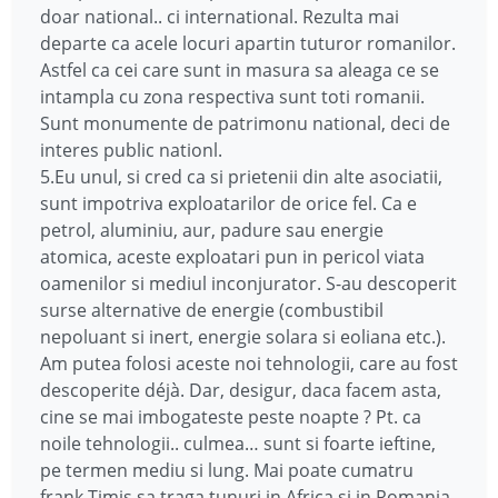
doar national.. ci international. Rezulta mai
departe ca acele locuri apartin tuturor romanilor.
Astfel ca cei care sunt in masura sa aleaga ce se
intampla cu zona respectiva sunt toti romanii.
Sunt monumente de patrimonu national, deci de
interes public nationl.
5.Eu unul, si cred ca si prietenii din alte asociatii,
sunt impotriva exploatarilor de orice fel. Ca e
petrol, aluminiu, aur, padure sau energie
atomica, aceste exploatari pun in pericol viata
oamenilor si mediul inconjurator. S-au descoperit
surse alternative de energie (combustibil
nepoluant si inert, energie solara si eoliana etc.).
Am putea folosi aceste noi tehnologii, care au fost
descoperite déjà. Dar, desigur, daca facem asta,
cine se mai imbogateste peste noapte ? Pt. ca
noile tehnologii.. culmea… sunt si foarte ieftine,
pe termen mediu si lung. Mai poate cumatru
frank Timis sa traga tunuri in Africa si in Romania