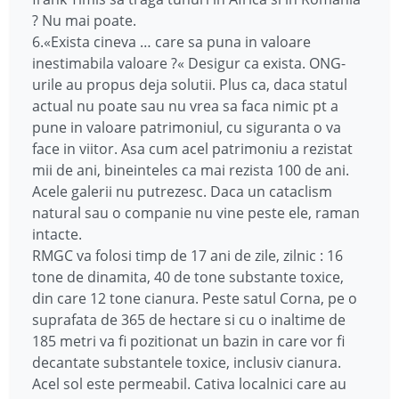
? Nu mai poate.
6.«Exista cineva … care sa puna in valoare
inestimabila valoare ?« Desigur ca exista. ONG-
urile au propus deja solutii. Plus ca, daca statul
actual nu poate sau nu vrea sa faca nimic pt a
pune in valoare patrimoniul, cu siguranta o va
face in viitor. Asa cum acel patrimoniu a rezistat
mii de ani, bineinteles ca mai rezista 100 de ani.
Acele galerii nu putrezesc. Daca un cataclism
natural sau o companie nu vine peste ele, raman
intacte.
RMGC va folosi timp de 17 ani de zile, zilnic : 16
tone de dinamita, 40 de tone substante toxice,
din care 12 tone cianura. Peste satul Corna, pe o
suprafata de 365 de hectare si cu o inaltime de
185 metri va fi pozitionat un bazin in care vor fi
decantate substantele toxice, inclusiv cianura.
Acel sol este permeabil. Cativa localnici care au