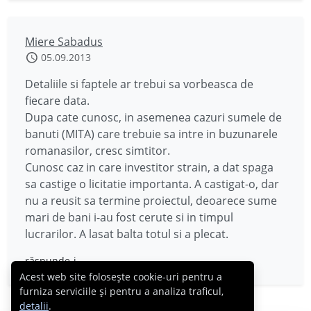
Miere Sabadus
05.09.2013
Detaliile si faptele ar trebui sa vorbeasca de
fiecare data.
Dupa cate cunosc, in asemenea cazuri sumele de
banuti (MITA) care trebuie sa intre in buzunarele
romanasilor, cresc simtitor.
Cunosc caz in care investitor strain, a dat spaga
sa castige o licitatie importanta. A castigat-o, dar
nu a reusit sa termine proiectul, deoarece sume
mari de bani i-au fost cerute si in timpul
lucrarilor. A lasat balta totul si a plecat.
răspunde-i
Acest web site folosește cookie-uri pentru a
furniza serviciile și pentru a analiza traficul,
detalii
.