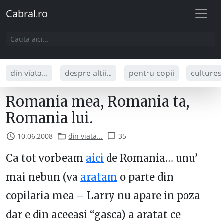
Cabral.ro
din viata...
despre altii...
pentru copii
culture
Romania mea, Romania ta,
Romania lui.
10.06.2008
din viata...
35
Ca tot vorbeam
aici
de Romania… unu’
mai nebun (va
aratam
o parte din
copilaria mea – Larry nu apare in poza
dar e din aceeasi “gasca) a aratat ce