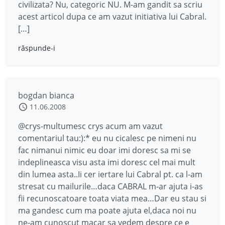
civilizata? Nu, categoric NU. M-am gandit sa scriu
acest articol dupa ce am vazut initiativa lui Cabral.
[…]
răspunde-i
bogdan bianca
11.06.2008
@crys-multumesc crys acum am vazut
comentariul tau:):* eu nu cicalesc pe nimeni nu
fac nimanui nimic eu doar imi doresc sa mi se
indeplineasca visu asta imi doresc cel mai mult
din lumea asta..Ii cer iertare lui Cabral pt. ca l-am
stresat cu mailurile…daca CABRAL m-ar ajuta i-as
fii recunoscatoare toata viata mea…Dar eu stau si
ma gandesc cum ma poate ajuta el,daca noi nu
ne-am cunoscut macar sa vedem despre ce e