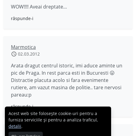
WOW!!!! Aveai dreptate…
răspunde-i
Marmotica
02.03.2012
Arata dragut centrul istoric, imi aduce aminte un
pic de Praga. In rest parca esti in Bucuresti 😛
Distractie placuta acolo si fara evenimente
rutiere, am vazut masina de politie.. tare nervosi
pareau:p
răspunde-i
Acest web site folosește cookie-uri pentru a
furniza serviciile și pentru a analiza traficul,
detalii
.
Iulya