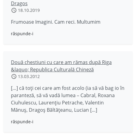
Dragos
18.10.2019
Frumoase Imagini. Cam reci. Multumim
răspunde-i
Două chestiuni cu care am rămas după Riga
&laquo; Republica Culturală Chineză
13.03.2012
[…] că toți cei care am fost acolo (ia să vă bag io în
paranteză, să vă vadă lumea – Cabral, Roxana
Ciuhulescu, Laurențiu Petrache, Valentin
Mănuș, Dragoș Băltățeanu, Lucian […]
răspunde-i