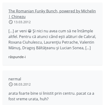
The Romanian Funky Bunch, powered by Michelin
| Chinezu
13.03.2012
[…] ar veni 😀 Și nici nu avea cum să ne întâmple
altfel. Pentru că atunci când ești alături de Cabral,
Roxana Ciuhulescu, Laurențiu Petrache, Valentin
Mănuș, Dragoș Băltățeanu și Lucian Sonea, […]
răspunde-i
nermal
08.03.2012
arata foarte bine si linistit prin centru. pacat ca a
fost vreme urata, huh?