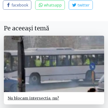
facebook
whatsapp
twitter
Pe aceeași temă
Nu blocam intersectia, nu?