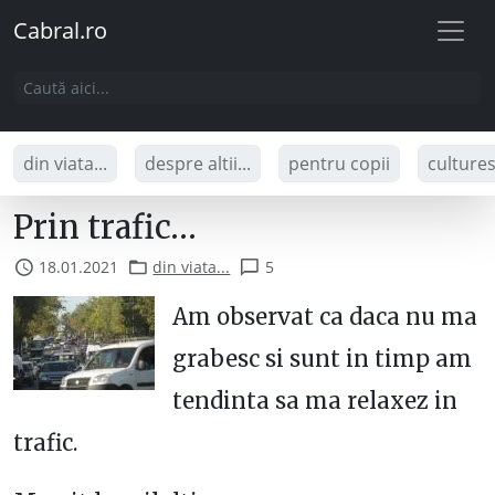
Cabral.ro
din viata...
despre altii...
pentru copii
culture
Prin trafic…
18.01.2021
din viata...
5
Am observat ca daca nu ma
grabesc si sunt in timp am
tendinta sa ma relaxez in
trafic.