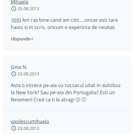
Mihaela
25.08.2013
:)))))) Am ras bine cand am citit….sincer esti tare
haios si in scris, oricum o experinta de neuitat.
răspunde-i
Gina N.
23.08.2013
Asta o intrece pe-aia cu rucsacul uitat in autobuz
la New York? Sau pe-aia din Portugalia? Esti un
fenomen! Cred ca ti le atragi 🙂 🙂
vasilescumihaela
23.08.2013