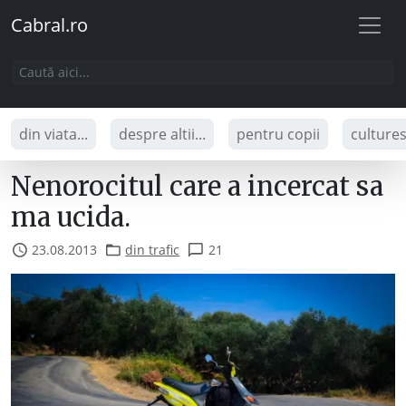
Cabral.ro
din viata...
despre altii...
pentru copii
culture
Nenorocitul care a incercat sa
ma ucida.
23.08.2013
din trafic
21