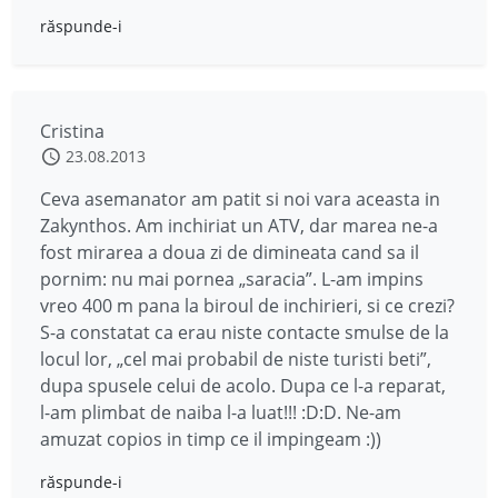
răspunde-i
Cristina
23.08.2013
Ceva asemanator am patit si noi vara aceasta in
Zakynthos. Am inchiriat un ATV, dar marea ne-a
fost mirarea a doua zi de dimineata cand sa il
pornim: nu mai pornea „saracia”. L-am impins
vreo 400 m pana la biroul de inchirieri, si ce crezi?
S-a constatat ca erau niste contacte smulse de la
locul lor, „cel mai probabil de niste turisti beti”,
dupa spusele celui de acolo. Dupa ce l-a reparat,
l-am plimbat de naiba l-a luat!!! :D:D. Ne-am
amuzat copios in timp ce il impingeam :))
răspunde-i