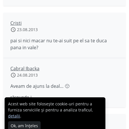
Cristi
23.08.2013
pai si nici macar nu te-ai suit pe el sa te duca
pana in vale?
Cabral Ibacka
24.08.2013
Aveam de ajuns la deal… 🙁
răspunde-i
Acest web site folosește cookie-uri pentru a
furniza serviciile și pentru a analiza traficul,
detalii
.
Ana
Ok, am înțeles