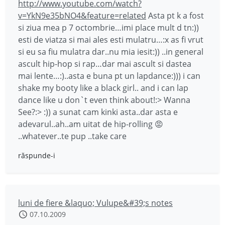
http://www.youtube.com/watch?
v=YkN9e35bNO4&feature=related
Asta pt k a fost
si ziua mea p 7 octombrie…imi place mult d tn:))
esti de viatza si mai ales esti mulatru…:x as fi vrut
si eu sa fiu mulatra dar..nu mia iesit:)) ..in general
ascult hip-hop si rap…dar mai ascult si dastea
mai lente…:)..asta e buna pt un lapdance:))) i can
shake my booty like a black girl.. and i can lap
dance like u don`t even think about!:> Wanna
See?:> :)) a sunat cam kinki asta..dar asta e
adevarul..ah..am uitat de hip-rolling 😡
..whatever..te pup ..take care
răspunde-i
luni de fiere &laquo; Vulupe&#39;s notes
07.10.2009