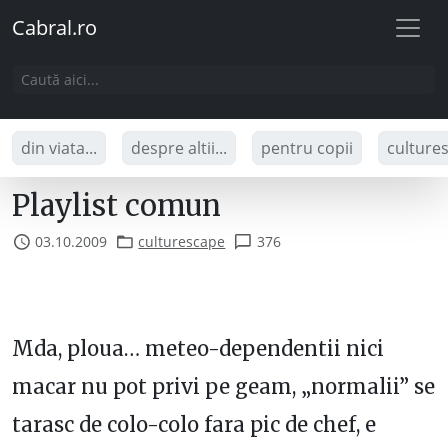
Cabral.ro
din viata...
despre altii...
pentru copii
culture
Playlist comun
03.10.2009
culturescape
376
Mda, ploua… meteo-dependentii nici
macar nu pot privi pe geam, „normalii” se
tarasc de colo-colo fara pic de chef, e