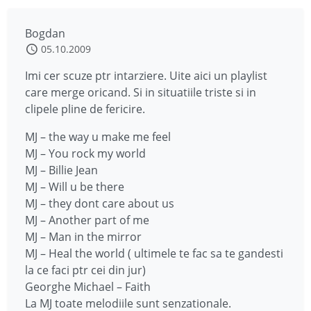
Bogdan
05.10.2009
Imi cer scuze ptr intarziere. Uite aici un playlist
care merge oricand. Si in situatiile triste si in
clipele pline de fericire.
MJ – the way u make me feel
MJ – You rock my world
MJ – Billie Jean
MJ – Will u be there
MJ – they dont care about us
MJ – Another part of me
MJ – Man in the mirror
MJ – Heal the world ( ultimele te fac sa te gandesti
la ce faci ptr cei din jur)
Georghe Michael – Faith
La MJ toate melodiile sunt senzationale.