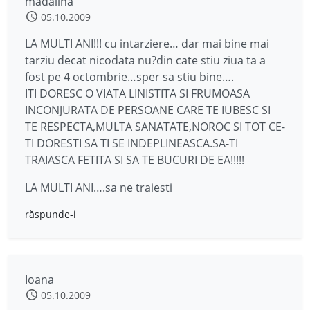
madalina
05.10.2009
LA MULTI ANI!!! cu intarziere… dar mai bine mai
tarziu decat nicodata nu?din cate stiu ziua ta a
fost pe 4 octombrie…sper sa stiu bine….
ITI DORESC O VIATA LINISTITA SI FRUMOASA
INCONJURATA DE PERSOANE CARE TE IUBESC SI
TE RESPECTA,MULTA SANATATE,NOROC SI TOT CE-
TI DORESTI SA TI SE INDEPLINEASCA.SA-TI
TRAIASCA FETITA SI SA TE BUCURI DE EA!!!!!
LA MULTI ANI….sa ne traiesti
răspunde-i
Ioana
05.10.2009