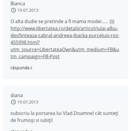
Bianca
19.07.2013
O alta dudie se pretinde a fi mama modei….. :)))
http://www.libertatea.ro/detalii/articol/iulai-albu-
desfiinteaza-cabral-andreea-ibacka-purcelusi-roz-
455998.html?
utm_source=LibertateaOwn&utm_medium=FB&u
tm_campaign=FB-Post
răspunde-i
diana
19.07.2013
subscriu la portarea lui Vlad.Doamne! căt sunteţi
de frumoşi si iubiţi!