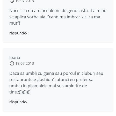
19.07.2013
Noroc ca nu am probleme de genul asta…La mine
se aplica vorba aia..”cand ma imbrac zici ca ma
mut”!
răspunde-i
Ioana
19.07.2013
Daca sa umbli cu gaina sau porcul in cluburi sau
restaurante e „fashion”, atunci eu prefer sa
umblu in pijamalele mai sus amintite de
tine.:)))))))))
răspunde-i