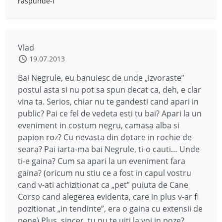
răspunde-i
Vlad
19.07.2013
Bai Negrule, eu banuiesc de unde „izvoraste”
postul asta si nu pot sa spun decat ca, deh, e clar
vina ta. Serios, chiar nu te gandesti cand apari in
public? Pai ce fel de vedeta esti tu bai? Apari la un
eveniment in costum negru, camasa alba si
papion roz? Cu nevasta din dotare in rochie de
seara? Pai iarta-ma bai Negrule, ti-o cauti… Unde
ti-e gaina? Cum sa apari la un eveniment fara
gaina? (oricum nu stiu ce a fost in capul vostru
cand v-ati achizitionat ca „pet” puiuta de Cane
Corso cand alegerea evidenta, care in plus v-ar fi
pozitionat „in tendinte”, era o gaina cu extensii de
pene).Plus, sincer, tu nu te uiti la voi in poze?