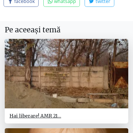
facebook
whatsapp
twitter
Pe aceeași temă
Hai liberare! AMR 21…