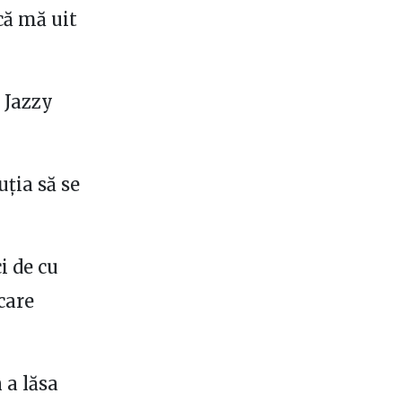
că mă uit
i Jazzy
ția să se
i de cu
care
 a lăsa