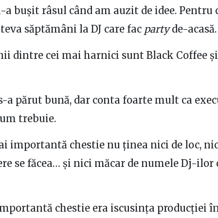
 bușit râsul când am auzit de idee. Pentru 
âteva săptămâni la DJ care fac
party
de-acasă.
nii dintre cei mai harnici sunt Black Coffee ș
s-a părut bună, dar conta foarte mult ca execu
cum trebuie.
ai importantă chestie nu ținea nici de loc, nic
re se făcea… și nici măcar de numele Dj-ilor 
mportantă chestie era iscusința producției în