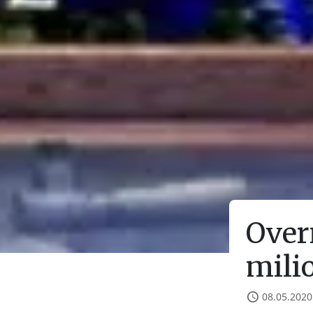
Over
milio
08.05.2020