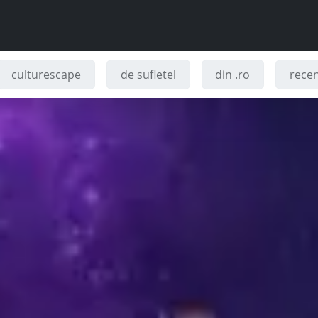
culturescape
de sufletel
din .ro
recenz