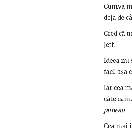
Cumva m-a
deja de c
Cred că u
Jeff.
Ideea mi 
facă așa 
Iar cea m
câte came
puneau.
Cea mai i