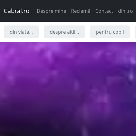
Cabral.ro
Despre mine
Reclamă
Contact
din .ro
din viata...
despre altii...
pentru copii