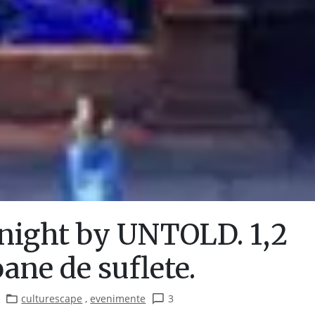
night by UNTOLD. 1,2
ane de suflete.
culturescape
,
evenimente
3