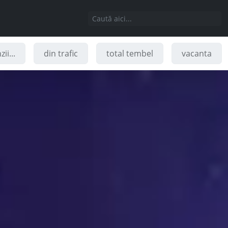
ii...
din trafic
total tembel
vacanta