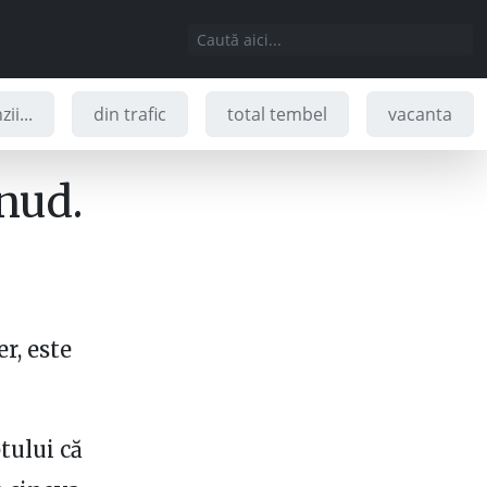
ii...
din trafic
total tembel
vacanta
 nud.
r, este
tului că