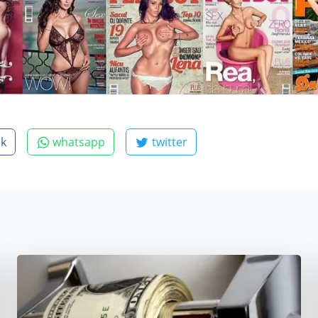
ok
whatsapp
twitter