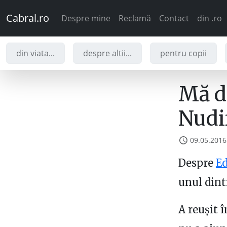
Cabral.ro
Despre mine
Reclamă
Contact
din .ro
din viata...
despre altii...
pentru copii
Mă du
Nudi
09.05.2016
Despre
Ed
unul dint
A reușit 