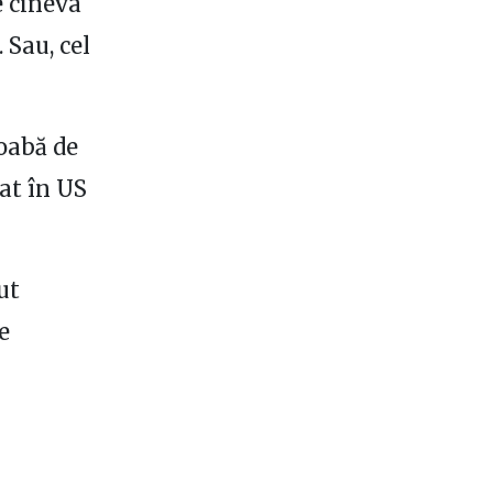
e cineva
 Sau, cel
roabă de
rat în US
ut
e