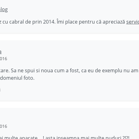
ălog
 cu cabral de prin 2014. Îmi place pentru că apreciază
servi
a
2016
tare. Sa ne spui si noua cum a fost, ca eu de exemplu nu am 
 domeniul foto.
i
2016
ai multe aparate….! asta inseamna mai multe nuduri ?!?!