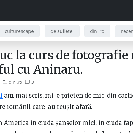
culturescape
de sufletel
din .ro
recenz
c la curs de fotografie
ful cu Aninaru.
din .ro
3
i
am mai scris, mi-e prieten de mic, din cartie
re românii care-au reușit afară.
în America în ciuda șanselor mici, în ciuda fap