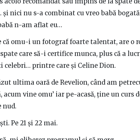
s acolo recomandat sau împins de la spate d
 și nici nu s-a combinat cu vreo babă bogată.
babă n-am aflat eu…
e că omu-i un fotograf foarte talentat, are o 
 spate care să-i certifice munca, plus că a luc
i celebri… printre care și Celine Dion.
ut ultima oară de Revelion, când am petrec
 acum vine omu’ iar pe-acasă, ține un curs d
e nud.
ti. Pe 21 și 22 mai.
 să-mi eliberez programul și să merg.