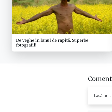
De veghe în lanul de rapiță. Superbe
fotografii!
Comenta
Lasă un c