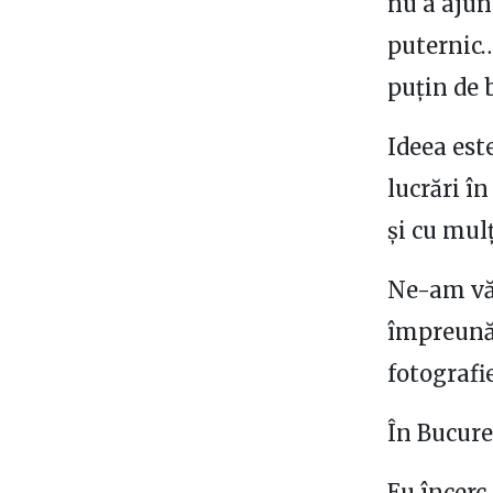
nu a ajun
puternic…
puțin de 
Ideea est
lucrări în
și cu mulț
Ne-am văz
împreună,
fotografi
În Bucureș
Eu încerc