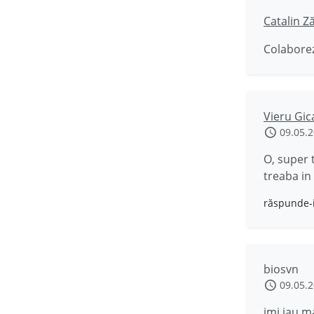
Catalin Z
Colaborez
Vieru Gic
09.05.
O, super 
treaba in
răspunde-
biosvn
09.05.
imi iau m