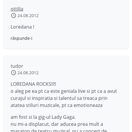
ottilia
24.08.2012
Loredana !
răspunde-i
tudor
24.08.2012
LOREDANA ROCKS!!!!
o aleg pe ea pt ca este geniala live si pt ca a avut
curajul si inspiratia si talentul sa treaca prin
atatea stiluri muzicale, pt ca emotioneaza
am fost si la gig-ul Lady Gaga.
nu mi-a displacut, dar aducea prea mult a
maraton de teatru muzical, nu a concert de