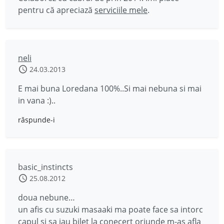
pentru că apreciază
serviciile mele
.
neli
24.03.2013
E mai buna Loredana 100%..Si mai nebuna si mai
in vana :)..
răspunde-i
basic_instincts
25.08.2012
doua nebune…
un afis cu suzuki masaaki ma poate face sa intorc
capul si sa iau bilet la conecert oriunde m-as afla