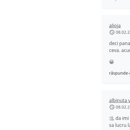
alioja
08.02.
deci pana
ceva. acu
😀
răspunde-
albinuta 
08.02.
:)), da i
sa lucru 