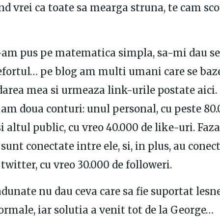
nd vrei ca toate sa mearga struna, te cam sco
-am pus pe matematica simpla, sa-mi dau 
efortul… pe blog am multi umani care se baz
rea mea si urmeaza link-urile postate aici.
am doua conturi: unul personal, cu peste 80.
i altul public, cu vreo 40.000 de like-uri. Faza
sunt conectate intre ele, si, in plus, au conect
twitter, cu vreo 30.000 de followeri.
 adunate nu dau ceva care sa fie suportat lesn
ormale, iar solutia a venit tot de la George…