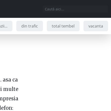
ii...
din trafic
total tembel
vacanta
a
… asa ca
ai multe
impresia
lefon: