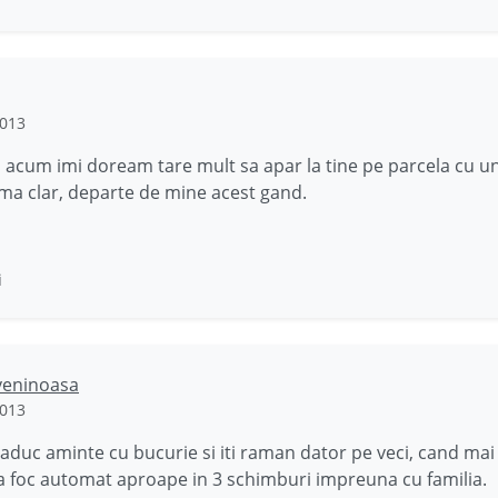
2013
 acum imi doream tare mult sa apar la tine pe parcela cu un
ma clar, departe de mine acest gand.
i
veninoasa
2013
mi aduc aminte cu bucurie si iti raman dator pe veci, cand mai
la foc automat aproape in 3 schimburi impreuna cu familia.