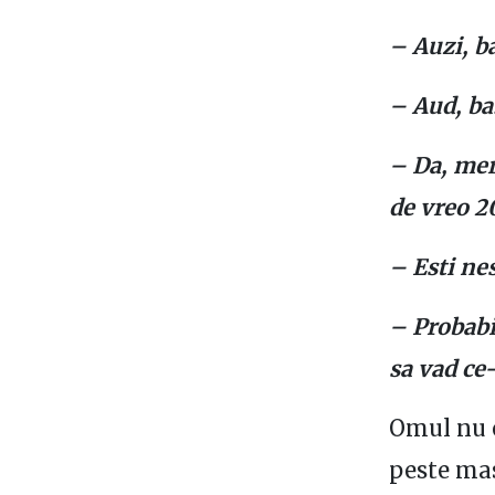
– Auzi, b
– Aud, ba
– Da, mer
de vreo 2
– Esti ne
– Probabil
sa vad ce
Omul nu e
peste mas