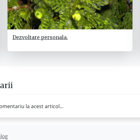
Dezvoltare personala.
rii
omentariu la acest articol...
ălog