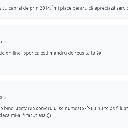
 cu cabral de prin 2014. Îmi place pentru că apreciază
servi
2013
 de on-line’, sper ca esti mandru de reusita ta 😀
i
2013
e bine ..testarea serverului se numeste 🙂 Eu nu te-as fi luat
daca mi-ai fi facut asa :))
i