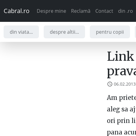
Cabral.ro
Despre mine
Reclamă
Contact
din .ro
din viata...
despre altii...
pentru copii
Link
prava
06.02.2013
Am priete
aleg sa a
ori prin 
pana acum