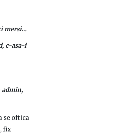
ici mersi…
, c-asa-i
n admin,
 se oftica
 fix