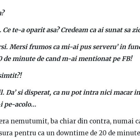
a?
. Ce te-a oparit asa? Credeam ca ai sunat sa z
si. Mersi frumos ca mi-ai pus serveru’ in fund
0 de minute de cand m-ai mentionat pe FB!
simtit?!
. Da’ si disperat, ca nu pot intra nici macar i
-i pe-acolo…
ra nemutumit, ba chiar din contra, numai ca
ura pentru ca un downtime de 20 de minute,