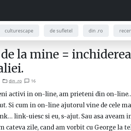
culturescape
de sufletel
din .ro
recenz
 de la mine = inchidere
liei.
din .ro
16
ni activi in on-line, am prieteni din on-line
jut. Si cum in on-line ajutorul vine de cele m
link… link-uiesc si eu, s-ajut. Sau asa aveam 
 cateva zile, cand am vorbit cu George la te