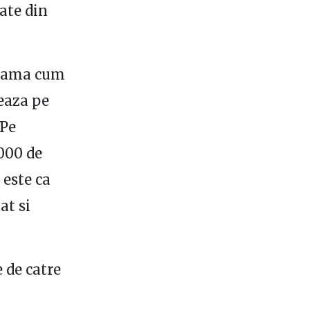
ate din
seama cum
eaza pe
 Pe
000 de
 este ca
at si
e de catre