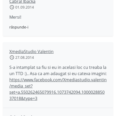
Cabral Ibacka
01.09.2014
Mersi!
răspunde-i
XmediaStudio Valentin
27.08.2014
S-a intamplat sa fiu si eu in acelasi loc cu treaba la
un TTD :).. Asa ca am adaugat si eu cateva imagini:
https://www.facebook.com/Xmediastudio.valentin
/media_set?
set=a.550262465079916.1073742094.1000028850
37018&type=3