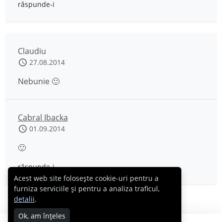
răspunde-i
Claudiu
27.08.2014
Nebunie 🙂
Cabral Ibacka
01.09.2014
🙂
răspunde-i
Acest web site folosește cookie-uri pentru a
furniza serviciile și pentru a analiza traficul,
detalii
.
Ok, am înțeles