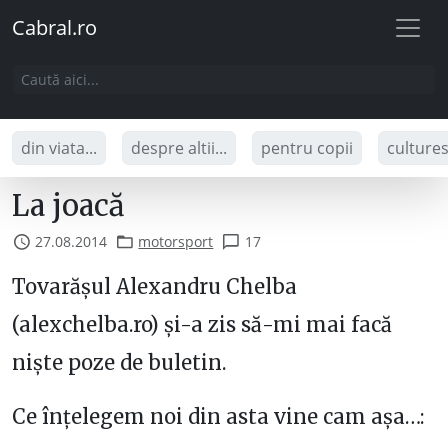
Cabral.ro
din viata...
despre altii...
pentru copii
culture
La joacă
27.08.2014
motorsport
17
Tovarășul Alexandru Chelba
(alexchelba.ro) și-a zis să-mi mai facă
niște poze de buletin.
Ce înțelegem noi din asta vine cam așa…: