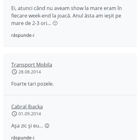
Ei, atunci când nu aveam show la mare eram în
fiecare week-end la joacă. Anul ăsta am ieșit pe
mare de 2-3 ori… 🙁
răspunde-i
Transport Mobila
28.08.2014
Foarte tari pozele.
Cabral Ibacka
01.09.2014
Așa zic și eu… 😉
răspunde-i