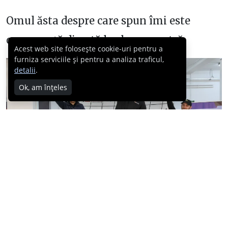
Omul ăsta despre care spun îmi este
concurență directă la clasa noastră.
Acest web site folosește cookie-uri pentru a
furniza serviciile și pentru a analiza traficul,
detalii
.
Ok, am înțeles
Acum două curse am bătut eu, cursa