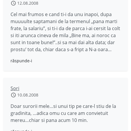
12.08.2008
Cel mai frumos e cand ti-i da unu inapoi, dupa
muuuulte saptamani de la termenul „pana marti
frate, la salariu”, si ti-i da de parca i-ai cersit la colt
si iti arunca cineva de mila „Bine ma, ai noroc ca
sunt in toane bune!”..si sa mai dai alta data; dar
prostu’ tot da, chiar daca s-a fript a N-a oara…
răspunde-i
Sori
10.08.2008
Doar surorii mele…si unui tip pe care-l stiu de la
gradinita, …adica omu cu care am convietuit
mereu…chiar si pana acum 10 min.