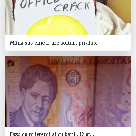
Mâna sus cine n-are softuri piratate
Faza cu prietenii si cu banii. Urat…