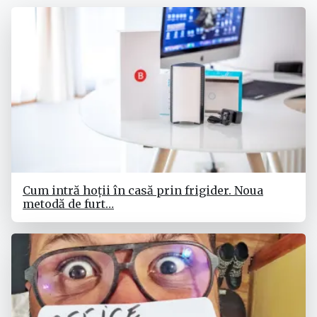
Cum intră hoții în casă prin frigider. Noua
metodă de furt…