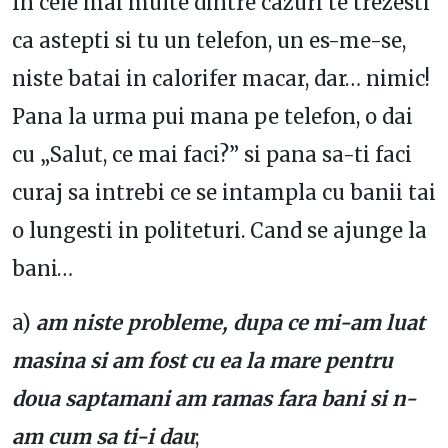
In cele mai multe dintre cazuri te trezesti
ca astepti si tu un telefon, un es-me-se,
niste batai in calorifer macar, dar… nimic!
Pana la urma pui mana pe telefon, o dai
cu „Salut, ce mai faci?” si pana sa-ti faci
curaj sa intrebi ce se intampla cu banii tai
o lungesti in politeturi. Cand se ajunge la
bani…
a)
a
m niste probleme, dupa ce mi-am luat
masina si am fost cu ea la mare pentru
doua saptamani am ramas fara bani si n-
am cum sa ti-i dau
;