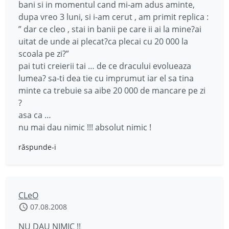
bani si in momentul cand mi-am adus aminte,
dupa vreo 3 luni, si i-am cerut , am primit replica :
” dar ce cleo , stai in banii pe care ii ai la mine?ai
uitat de unde ai plecat?ca plecai cu 20 000 la
scoala pe zi?”
pai tuti creierii tai … de ce dracului evolueaza
lumea? sa-ti dea tie cu imprumut iar el sa tina
minte ca trebuie sa aibe 20 000 de mancare pe zi
?
asa ca …
nu mai dau nimic !!! absolut nimic !
răspunde-i
CLeO
07.08.2008
NU DAU NIMIC !!