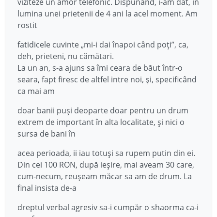
viziteze un amor telefonic. Dispunând, i-am dat, în
lumina unei prietenii de 4 ani la acel moment. Am
rostit
fatidicele cuvinte „mi-i dai înapoi când poți”, ca,
deh, prieteni, nu cămătari.
La un an, s-a ajuns sa îmi ceara de băut într-o
seara, fapt firesc de altfel intre noi, și, specificând
ca mai am
doar banii puși deoparte doar pentru un drum
extrem de important în alta localitate, și nici o
sursa de bani în
acea perioada, ii iau totuși sa rupem putin din ei.
Din cei 100 RON, după ieșire, mai aveam 30 care,
cum-necum, reușeam măcar sa am de drum. La
final insista de-a
dreptul verbal agresiv sa-i cumpăr o shaorma ca-i