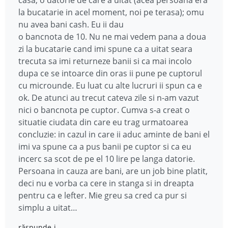
casa, o datorie de care a uitat (acea persoana era
la bucatarie in acel moment, noi pe terasa); omu
nu avea bani cash. Eu ii dau
o bancnota de 10. Nu ne mai vedem pana a doua
zi la bucatarie cand imi spune ca a uitat seara
trecuta sa imi returneze banii si ca mai incolo
dupa ce se intoarce din oras ii pune pe cuptorul
cu microunde. Eu luat cu alte lucruri ii spun ca e
ok. De atunci au trecut cateva zile si n-am vazut
nici o bancnota pe cuptor. Cumva s-a creat o
situatie ciudata din care eu trag urmatoarea
concluzie: in cazul in care ii aduc aminte de bani el
imi va spune ca a pus banii pe cuptor si ca eu
incerc sa scot de pe el 10 lire pe langa datorie.
Persoana in cauza are bani, are un job bine platit,
deci nu e vorba ca cere in stanga si in dreapta
pentru ca e lefter. Mie greu sa cred ca pur si
simplu a uitat…
răspunde-i