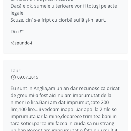
Dacă e ok, sumele ulterioare vor fi totuși pe acte
legale.
Scuze, cin’ s-a fript cu ciorbă suflă și-n iaurt.
Dixi !””
răspunde-i
Laur
09.07.2015
Eu sunt in Anglia,am un an dar recunosc ca oricat
de greu mi-a fost aici nu am imprumutat de la
nimeni o lira.Bani am dat imprumut,cate 200
lire,100 lire…ii vedeam inapoi ,iar apoi la 2 zile se
imprumuta iar la mine,deoarece trimitea bani in
tara sotiei,parca imi facea in ciuda sa nu strang
un ban.Recent am imprumutat o fata,nu-i mult,4