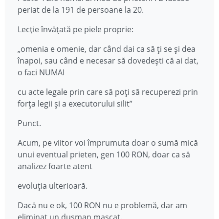
periat de la 191 de persoane la 20.
Lecție învățată pe piele proprie:
„omenia e omenie, dar când dai ca să ți se și dea
înapoi, sau când e necesar să dovedești că ai dat,
o faci NUMAI
cu acte legale prin care să poți să recuperezi prin
forța legii și a executorului silit”
Punct.
Acum, pe viitor voi împrumuta doar o sumă mică
unui eventual prieten, gen 100 RON, doar ca să
analizez foarte atent
evoluția ulterioară.
Dacă nu e ok, 100 RON nu e problemă, dar am
eliminat un dușman mascat.