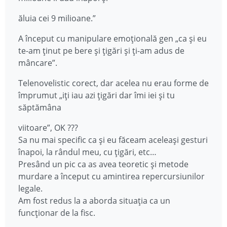
ăluia cei 9 milioane.”
A început cu manipulare emoțională gen „ca și eu
te-am ținut pe bere și țigări și ți-am adus de
mâncare”.
Telenovelistic corect, dar acelea nu erau forme de
împrumut „iți iau azi țigări dar îmi iei și tu
săptămâna
viitoare”, OK ???
Sa nu mai specific ca și eu făceam aceleași gesturi
înapoi, la rândul meu, cu țigări, etc…
Presând un pic ca as avea teoretic și metode
murdare a început cu amintirea repercursiunilor
legale.
Am fost redus la a aborda situația ca un
funcționar de la fisc.