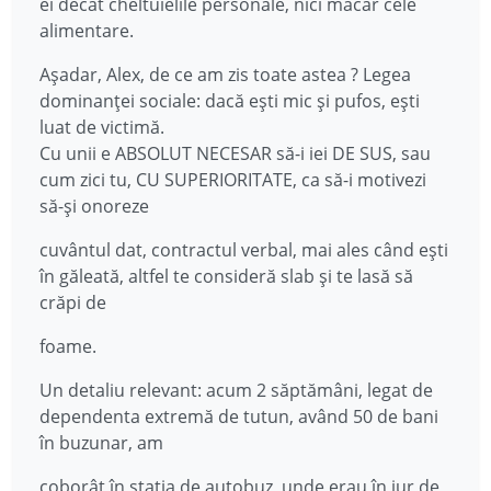
ei decât cheltuielile personale, nici măcar cele
alimentare.
Așadar, Alex, de ce am zis toate astea ? Legea
dominanței sociale: dacă ești mic și pufos, ești
luat de victimă.
Cu unii e ABSOLUT NECESAR să-i iei DE SUS, sau
cum zici tu, CU SUPERIORITATE, ca să-i motivezi
să-și onoreze
cuvântul dat, contractul verbal, mai ales când ești
în găleată, altfel te consideră slab și te lasă să
crăpi de
foame.
Un detaliu relevant: acum 2 săptămâni, legat de
dependenta extremă de tutun, având 50 de bani
în buzunar, am
coborât în stația de autobuz, unde erau în jur de