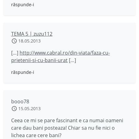
răspunde-i
TEMA 5 | zuzu112
18.05.2013
[…]
http://www.cabral.ro/din-viata/faza-cu-
prietenii-si-cu-banii-urat
[…]
răspunde-i
booo78
15.05.2013
Ceea ce mi se pare fascinant e ca numai oameni
care dau bani posteaza! Chiar sa nu fie nici o
lichea care cere bani?