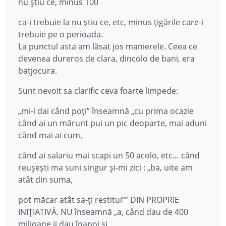
nu știu ce, minus 100
ca-i trebuie la nu știu ce, etc, minus țigările care-i
trebuie pe o perioada.
La punctul asta am lăsat jos manierele. Ceea ce
devenea dureros de clara, dincolo de bani, era
batjocura.
Sunt nevoit sa clarific ceva foarte limpede:
„mi-i dai când poți” înseamnă „cu prima ocazie
când ai un mărunt pui un pic deoparte, mai aduni
când mai ai cum,
când ai salariu mai scapi un 50 acolo, etc… când
reușești ma suni singur și-mi zici : „ba, uite am
atât din suma,
pot măcar atât sa-ți restitui”” DIN PROPRIE
INIȚIATIVĂ. NU înseamnă „a, când dau de 400
milioane ii dau înapoi și