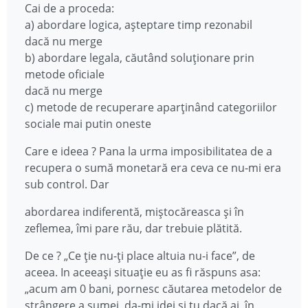
Cai de a proceda:
a) abordare logica, așteptare timp rezonabil
dacă nu merge
b) abordare legala, căutând soluționare prin
metode oficiale
dacă nu merge
c) metode de recuperare aparținând categoriilor
sociale mai putin oneste
Care e ideea ? Pana la urma imposibilitatea de a
recupera o sumă monetară era ceva ce nu-mi era
sub control. Dar
abordarea indiferentă, miștocăreasca și în
zeflemea, îmi pare rău, dar trebuie plătită.
De ce ? „Ce ție nu-ți place altuia nu-i face”, de
aceea. In aceeași situație eu as fi răspuns asa:
„acum am 0 bani, pornesc căutarea metodelor de
strângere a sumei, da-mi idei și tu dacă ai, în