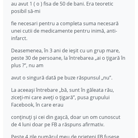
au avut 1 ( o ) fisa de 50 de bani. Era teoretic
posibil să-mi
fie necesari pentru a completa suma necesară
unei cutii de medicamente pentru inimă, anti-
infarct.
Deasemenea, în 3 ani de ieșit cu un grup mare,
peste 30 de persoane, la întrebarea „ai o țigară în
plus ?”, nu am
avut o singură dată pe buze răspunsul „nu”.
La aceeași întrebare „bă, sunt în găleata rău,
ziceți-mi care aveți o țigară”, pusa grupului
Facebook, în care erau
conținuți și cei din gașcă, doar un om cunoscut
de 4 luni doar pe FB a răspuns afirmativ.
Peste 4 zile numărul meu de prieteni FB fusese