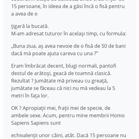
15 persoane, în ideea de a găsi încă o fisă pentru
a avea de o
țigară la bucată.
M-am adresat tuturor în același timp, cu formula:
„Buna ziua, aș avea nevoie de o fisă de 50 de bani
dacă mă poate ajuta careva cu una ?”
Eram îmbrăcat decent, blugi normali, pantofi
destul de arătoși, geacă de toamnă clasică.
Rezultat ? Jumătate mă priveau cu greață,
jumătate se făceau că nici nu mă vedeau la 5
metri în fața lor.
OK ? Apropiații mei, frații mei de specie, de
ambele sexe. Acum, pentru mine membrii Homo
Sapiens Sapiens sunt
echivalenții unor câini, atât. Dacă 15 persoane nu