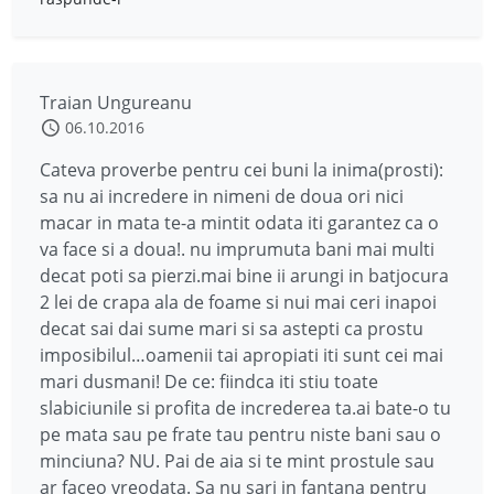
Traian Ungureanu
06.10.2016
Cateva proverbe pentru cei buni la inima(prosti):
sa nu ai incredere in nimeni de doua ori nici
macar in mata te-a mintit odata iti garantez ca o
va face si a doua!. nu imprumuta bani mai multi
decat poti sa pierzi.mai bine ii arungi in batjocura
2 lei de crapa ala de foame si nui mai ceri inapoi
decat sai dai sume mari si sa astepti ca prostu
imposibilul…oamenii tai apropiati iti sunt cei mai
mari dusmani! De ce: fiindca iti stiu toate
slabiciunile si profita de increderea ta.ai bate-o tu
pe mata sau pe frate tau pentru niste bani sau o
minciuna? NU. Pai de aia si te mint prostule sau
ar faceo vreodata. Sa nu sari in fantana pentru