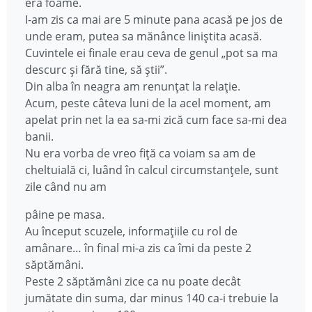
era foame.
I-am zis ca mai are 5 minute pana acasă pe jos de
unde eram, putea sa mănânce liniștita acasă.
Cuvintele ei finale erau ceva de genul „pot sa ma
descurc și fără tine, să știi”.
Din alba în neagra am renunțat la relație.
Acum, peste câteva luni de la acel moment, am
apelat prin net la ea sa-mi zică cum face sa-mi dea
banii.
Nu era vorba de vreo fiță ca voiam sa am de
cheltuială ci, luând în calcul circumstanțele, sunt
zile când nu am
pâine pe masa.
Au început scuzele, informațiile cu rol de
amânare… în final mi-a zis ca îmi da peste 2
săptămâni.
Peste 2 săptămâni zice ca nu poate decât
jumătate din suma, dar minus 140 ca-i trebuie la