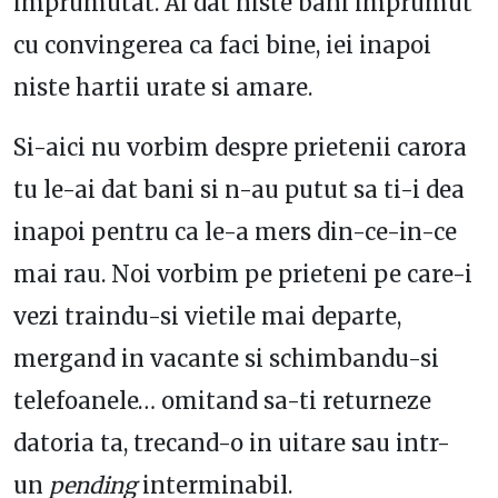
imprumutat. Ai dat niste bani imprumut
cu convingerea ca faci bine, iei inapoi
niste hartii urate si amare.
Si-aici nu vorbim despre prietenii carora
tu le-ai dat bani si n-au putut sa ti-i dea
inapoi pentru ca le-a mers din-ce-in-ce
mai rau. Noi vorbim pe prieteni pe care-i
vezi traindu-si vietile mai departe,
mergand in vacante si schimbandu-si
telefoanele… omitand sa-ti returneze
datoria ta, trecand-o in uitare sau intr-
un
pending
interminabil.