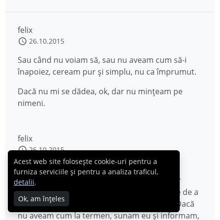
felix
26.10.2015
Sau când nu voiam să, sau nu aveam cum să-i
înapoiez, ceream pur și simplu, nu ca împrumut.
Dacă nu mi se dădea, ok, dar nu mințeam pe
nimeni.
felix
26.10.2015
Acest web site folosește cookie-uri pentru a
Eu când am cerut cu împrumut i-am dat. De
furniza serviciile și pentru a analiza traficul,
obicei deja căutam să am sursele sau măcar
detalii
.
datele referitoare la returnare, adică înainte de a
Ok, am înțeles
cere mă asiguram de șansele de a restitui. Dacă
nu aveam cum la termen, sunam eu și informam,