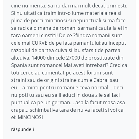
cine nu merita. Sa nu dai mai mult decat primesti.
Si nu uitati ca traim intr-o lume materiala.rea si
plina de porci mincinosi si nepunctuali.si ma face
sa rad ca o mana de romani sarmani cauta la ei in
tara oameni cinstiti! De ce ?fiindca romanii sunt
cele mai CURVE de pe fata pamantului:au inceput
razboiul de oartea cuiva si lau sfarsit de partea
altcuiva. 14000 din cele 27000 de prostituate din
Spania sunt romance! Mai aveti intrebari? Cred ca
toti cei ce au comentat pe acest forum sunt
straini sau de origini straine cum e Cabral sau
eu… a minti pentru romani e ceva normal… deci
nu poti tu sau eu sa il educi in doua zile sal faci
puntual ca pe un german… asa la facut masa asa
crapa… schimbativa tara de nu va faceti si voi ca
ei: MINCINOSI
răspunde-i