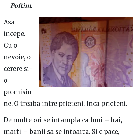
– Poftim.
Asa
incepe.
Cu o
nevoie, o
cerere si-
o
promisiu
ne. O treaba intre prieteni. Inca prieteni.
De multe ori se intampla ca luni – hai,
marti – banii sa se intoarca. Si e pace,