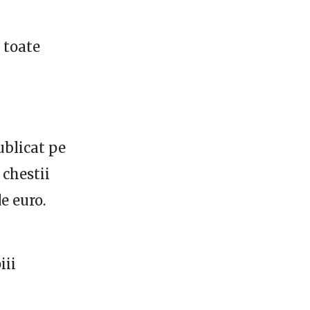
 toate
ublicat pe
 chestii
e euro.
iii