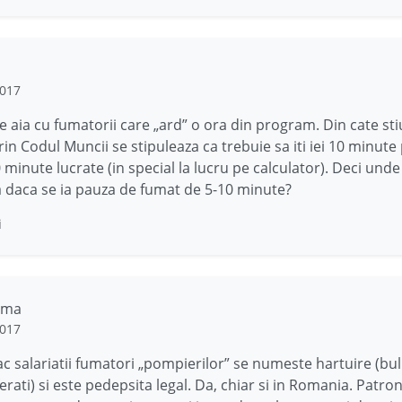
2017
 aia cu fumatorii care „ard” o ora din program. Din cate sti
in Codul Muncii se stipuleaza ca trebuie sa iti iei 10 minute
 minute lucrate (in special la lucru pe calculator). Deci unde
daca se ia pauza de fumat de 5-10 minute?
i
ima
2017
ac salariatii fumatori „pompierilor” se numeste hartuire (bul
erati) si este pedepsita legal. Da, chiar si in Romania. Patro