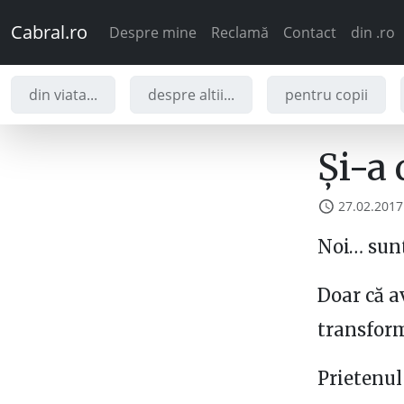
Cabral.ro
Despre mine
Reclamă
Contact
din .ro
din viata...
despre altii...
pentru copii
Și-a
27.02.2017
Noi… sunt
Doar că a
transform
Prietenul