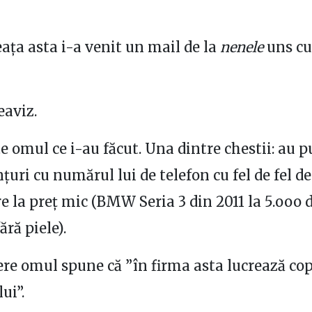
ața asta i-a venit un mail de la
nenele
uns cu
eaviz.
e omul ce i-au făcut. Una dintre chestii: au p
uri cu numărul lui de telefon cu fel de fel de
e la preț mic (BMW Seria 3 din 2011 la 5.ooo d
ără piele).
ere omul spune că ”în firma asta lucrează cop
ui”.