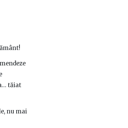
Pământ!
 amendeze
e
a… tăiat
le, nu mai