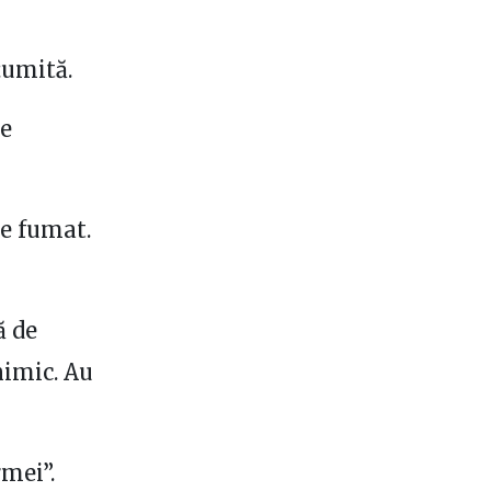
țumită.
le
de fumat.
ă de
nimic. Au
mei”.