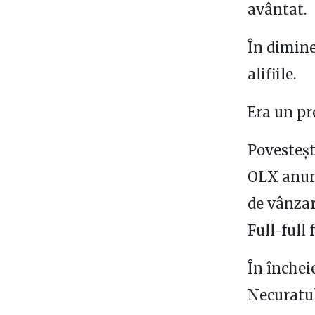
avântat.
În dimine
alifiile.
Era un pr
Povesteșt
OLX anunț
de vânzar
Full-full f
În închei
Necuratul