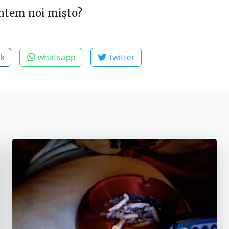
untem noi mișto?
ok
whatsapp
twitter