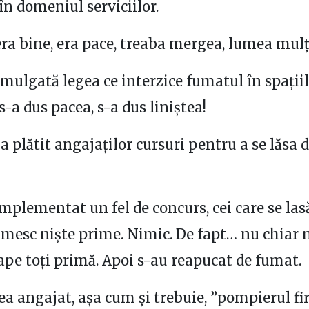
în domeniul serviciilor.
era bine, era pace, treaba mergea, lumea mul
omulgată legea ce interzice fumatul în spații
s-a dus pacea, s-a dus liniștea!
a plătit angajaților cursuri pentru a se lăsa 
mplementat un fel de concurs, cei care se las
mesc niște prime. Nimic. De fapt… nu chiar 
ape toți primă. Apoi s-au reapucat de fumat.
a angajat, așa cum și trebuie, ”pompierul fir