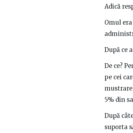
Adică res
Omul era 
administr
După ce a
De ce? Pe
pe cei ca
mustrare 
5% din sa
După câte
suporta s