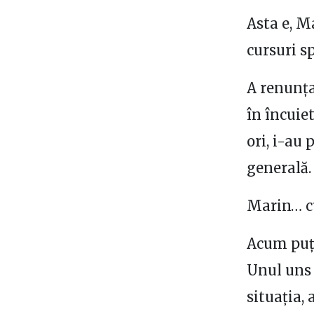
Asta e, M
cursuri s
A renunța
în încuie
ori, i-au
generală.
Marin… cu
Acum puți
Unul uns 
situația,