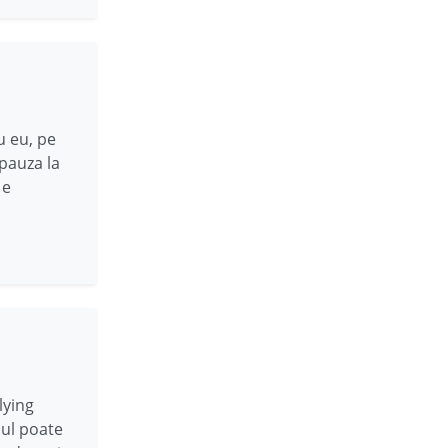
u eu, pe
 pauza la
 e
lying
nul poate