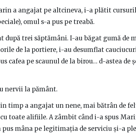
arin a angajat pe altcineva, i-a plătit cursuri
peciale), omul s-a pus pe treabă.
t după trei săptămâni. I-au băgat gumă de 
torile de la portiere, i-au desumflat cauciucur
 pus cafea pe scaunul de la birou… d-astea de 
 nervii la pământ.
n timp a angajat un nene, mai bătrân de felu
cu toate alifiile. A zâmbit când i-a spus Mar
 a pus mâna pe legitimația de serviciu și-a pl