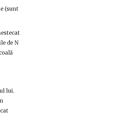
le (sunt
mestecat
ile de N
școală
l lui.
in
ecat