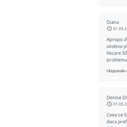
Diana
01.03.
Apropo de
undeva pr
fiecare 50
problema 
răspunde-
Denise D
01.03.
Ceea ce f
daca pref