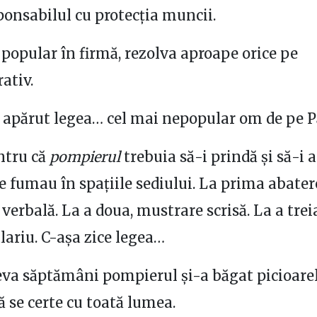
ponsabilul cu protecția muncii.
popular în firmă, rezolva aproape orice pe
ativ.
 apărut legea… cel mai nepopular om de pe 
ntru că
pompierul
trebuia să-i prindă și să-i
re fumau în spațiile sediului. La prima abater
verbală. La a doua, mustrare scrisă. La a trei
lariu. C-așa zice legea…
va săptămâni pompierul și-a băgat picioare
ă se certe cu toată lumea.