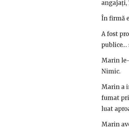
angajați, 
În firmă 
A fost pr
publice… 
Marin le-
Nimic.
Marin a i
fumat pri
luat apro
Marin ave