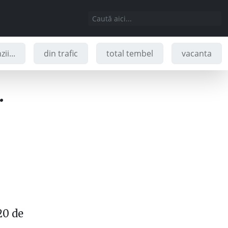
ii...
din trafic
total tembel
vacanta
…
20 de