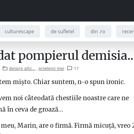
culturescape
de sufletel
din .ro
recenz
 dat pompierul demisia
despre altii...
,
prietenii mei
17
em mișto. Chiar suntem, n-o spun ironic.
vem noi câteodată chestiile noastre care ne
ă în ceva de groază…
 meu, Marin, are o firmă. Firmă micuță, vreo 