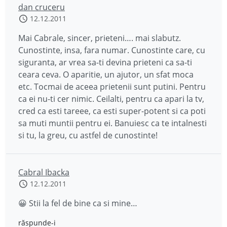
dan cruceru
12.12.2011
Mai Cabrale, sincer, prieteni…. mai slabutz.
Cunostinte, insa, fara numar. Cunostinte care, cu
siguranta, ar vrea sa-ti devina prieteni ca sa-ti
ceara ceva. O aparitie, un ajutor, un sfat moca
etc. Tocmai de aceea prietenii sunt putini. Pentru
ca ei nu-ti cer nimic. Ceilalti, pentru ca apari la tv,
cred ca esti tareee, ca esti super-potent si ca poti
sa muti muntii pentru ei. Banuiesc ca te intalnesti
si tu, la greu, cu astfel de cunostinte!
Cabral Ibacka
12.12.2011
😀 Stii la fel de bine ca si mine…
răspunde-i