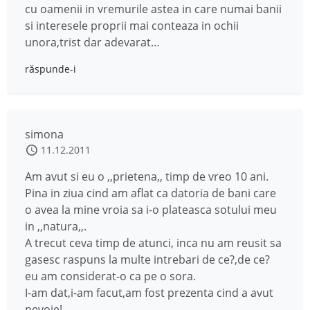
cu oamenii in vremurile astea in care numai banii
si interesele proprii mai conteaza in ochii
unora,trist dar adevarat…
răspunde-i
simona
11.12.2011
Am avut si eu o ,,prietena,, timp de vreo 10 ani.
Pina in ziua cind am aflat ca datoria de bani care
o avea la mine vroia sa i-o plateasca sotului meu
in ,,natura,,.
A trecut ceva timp de atunci, inca nu am reusit sa
gasesc raspuns la multe intrebari de ce?,de ce?
eu am considerat-o ca pe o sora.
I-am dat,i-am facut,am fost prezenta cind a avut
nevoie!