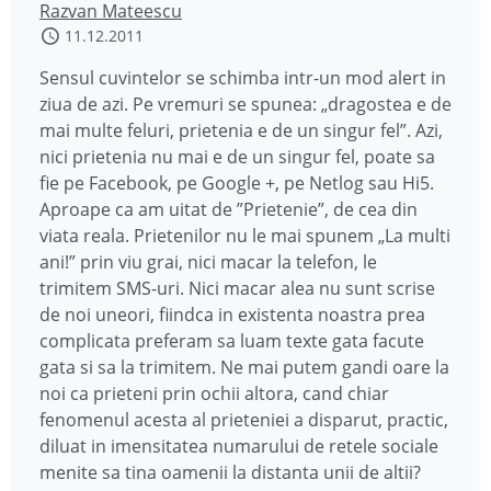
Razvan Mateescu
11.12.2011
Sensul cuvintelor se schimba intr-un mod alert in
ziua de azi. Pe vremuri se spunea: „dragostea e de
mai multe feluri, prietenia e de un singur fel”. Azi,
nici prietenia nu mai e de un singur fel, poate sa
fie pe Facebook, pe Google +, pe Netlog sau Hi5.
Aproape ca am uitat de ”Prietenie”, de cea din
viata reala. Prietenilor nu le mai spunem „La multi
ani!” prin viu grai, nici macar la telefon, le
trimitem SMS-uri. Nici macar alea nu sunt scrise
de noi uneori, fiindca in existenta noastra prea
complicata preferam sa luam texte gata facute
gata si sa la trimitem. Ne mai putem gandi oare la
noi ca prieteni prin ochii altora, cand chiar
fenomenul acesta al prieteniei a disparut, practic,
diluat in imensitatea numarului de retele sociale
menite sa tina oamenii la distanta unii de altii?