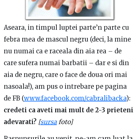
Aseara, in timpul luptei parte’n parte cu
febra mea de mascul negru (deci, la mine
nu numai ca e raceala din aia rea – de
care sufera numai barbatii – dar e si din
aia de negru, care o face de doua ori mai
nasoala!), am pus o intrebare pe pagina
de FB (
www.facebook.com/cabralibacka
):
credeti ca aveti mai mult de 2-3 prieteni
adevarati?
[
sursa
foto]
Raspunsurile au venit, ne-am cam luat la