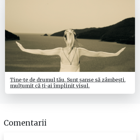
Ține-te de drumul tău. Sunt șanse să zâmbești,
mulțumit că ți-ai împlinit visul.
Comentarii