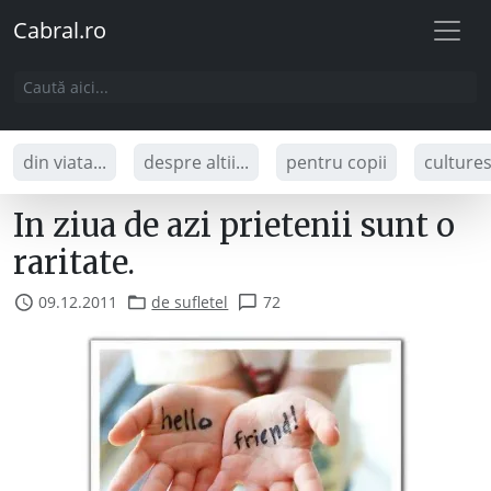
Cabral.ro
din viata...
despre altii...
pentru copii
culture
In ziua de azi prietenii sunt o
raritate.
09.12.2011
de sufletel
72