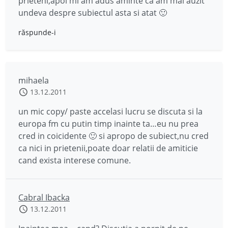
prieteni,apoi mi am adus aminte ca am mai auzit
undeva despre subiectul asta si atat 🙂
răspunde-i
mihaela
13.12.2011
un mic copy/ paste accelasi lucru se discuta si la
europa fm cu putin timp inainte ta…eu nu prea
cred in coicidente 🙂 si apropo de subiect,nu cred
ca nici in prietenii,poate doar relatii de amiticie
cand exista interese comune.
Cabral Ibacka
13.12.2011