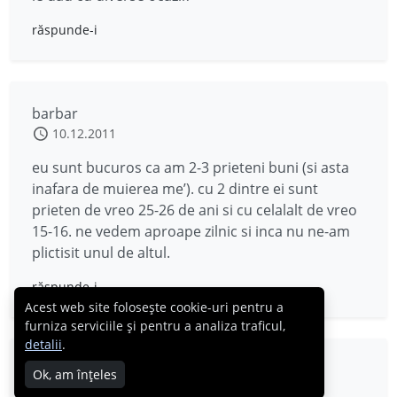
răspunde-i
barbar
10.12.2011
eu sunt bucuros ca am 2-3 prieteni buni (si asta
inafara de muierea me’). cu 2 dintre ei sunt
prieten de vreo 25-26 de ani si cu celalalt de vreo
15-16. ne vedem aproape zilnic si inca nu ne-am
plictisit unul de altul.
răspunde-i
Acest web site folosește cookie-uri pentru a
furniza serviciile și pentru a analiza traficul,
detalii
.
zimbrul
Ok, am înțeles
10.12.2011