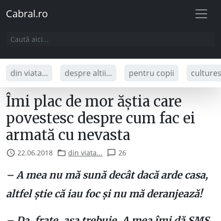
Cabral.ro
din viata...
despre altii...
pentru copii
culture
Îmi plac de mor ăștia care
povestesc despre cum fac ei
armată cu nevasta
22.06.2018
din viata...
26
– A mea nu mă sună decât dacă arde casa,
altfel știe că iau foc și nu mă deranjează!
– Da, frate, așa trebuie. A mea îmi dă SMS