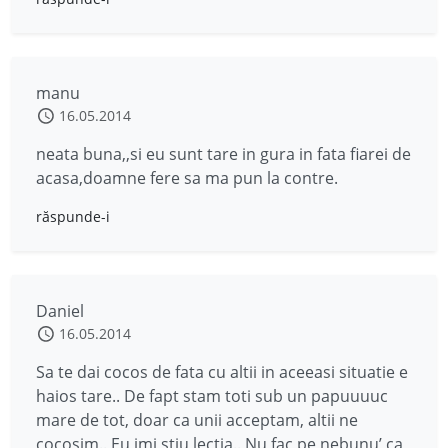
manu
16.05.2014
neata buna,,si eu sunt tare in gura in fata fiarei de
acasa,doamne fere sa ma pun la contre.
răspunde-i
Daniel
16.05.2014
Sa te dai cocos de fata cu altii in aceeasi situatie e
haios tare.. De fapt stam toti sub un papuuuuc
mare de tot, doar ca unii acceptam, altii ne
cocosim.. Eu imi stiu lectia.. Nu fac pe nebunu’ ca