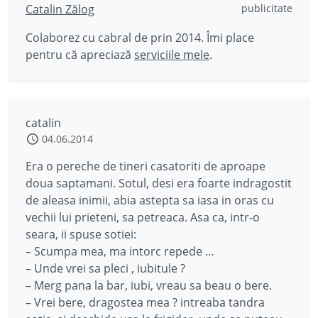
Catalin Zălog
publicitate
Colaborez cu cabral de prin 2014. Îmi place
pentru că apreciază
serviciile mele
.
catalin
04.06.2014
Era o pereche de tineri casatoriti de aproape
doua saptamani. Sotul, desi era foarte indragostit
de aleasa inimii, abia astepta sa iasa in oras cu
vechii lui prieteni, sa petreaca. Asa ca, intr-o
seara, ii spuse sotiei:
– Scumpa mea, ma intorc repede …
– Unde vrei sa pleci , iubitule ?
– Merg pana la bar, iubi, vreau sa beau o bere.
– Vrei bere, dragostea mea ? intreaba tandra