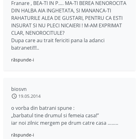
Franare , BEA-TI IN P…. MA-TI BEREA NENOROCITA
DIN HALBA AIA INGHETATA, SI MANANCA-TI
RAHATURILE ALEA DE GUSTARI, PENTRU CA ESTI
INSURAT SI NU PLECI NICAIERI ! M-AM EXPRIMAT
CLAR, NENOROCITULE?
Dupa care au trait fericiti pana la adanci
batraneti!!!..
răspunde-i
biosvn
19.05.2014
o vorba din batrani spune :
„barbatul tine drumul si femeia casa!”
iar noi zilnic mergem pe drum catre casa ……..
răspunde-i