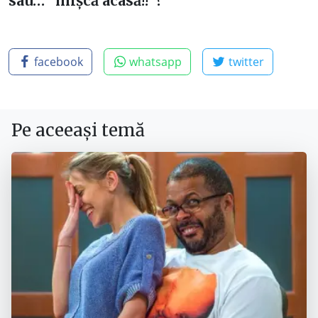
sau… ”mișcă acasă!!”?
facebook
whatsapp
twitter
Pe aceeași temă