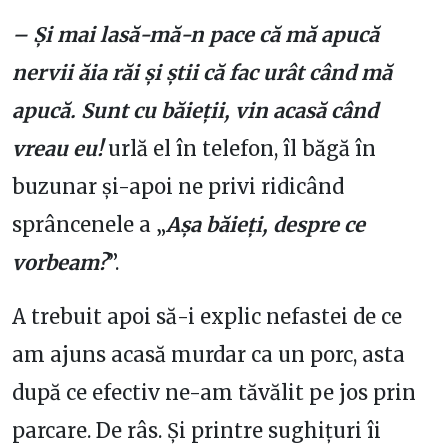
– Și mai lasă-mă-n pace că mă apucă
nervii ăia răi și știi că fac urât când mă
apucă. Sunt cu băieții, vin acasă când
vreau eu!
urlă el în telefon, îl băgă în
buzunar și-apoi ne privi ridicând
sprâncenele a „
Așa băieți, despre ce
vorbeam?
”.
A trebuit apoi să-i explic nefastei de ce
am ajuns acasă murdar ca un porc, asta
după ce efectiv ne-am tăvălit pe jos prin
parcare. De râs. Și printre sughițuri îi