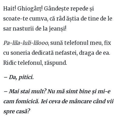
Hait! Ghiogârț! Gândește repede și
scoate-te cumva, că râd ăștia de tine de le
sar nasturii de la jeanși!
Pa-lila-luli-lilooo
, sună telefonul meu, fix
cu soneria dedicată nefastei, draga de ea.
Ridic telefonul, răspund.
– Da, pitici.
– Mai stai mult? Nu mă simt bine și mi-e
cam fomicică. Iei ceva de mâncare când vii
spre casă?