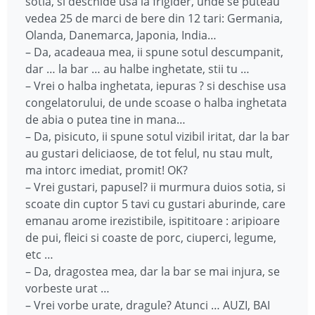
sotia, si deschide usa la frigider, unde se puteau
vedea 25 de marci de bere din 12 tari: Germania,
Olanda, Danemarca, Japonia, India…
– Da, acadeaua mea, ii spune sotul descumpanit,
dar … la bar … au halbe inghetate, stii tu …
– Vrei o halba inghetata, iepuras ? si deschise usa
congelatorului, de unde scoase o halba inghetata
de abia o putea tine in mana…
– Da, pisicuto, ii spune sotul vizibil iritat, dar la bar
au gustari deliciaose, de tot felul, nu stau mult,
ma intorc imediat, promit! OK?
– Vrei gustari, papusel? ii murmura duios sotia, si
scoate din cuptor 5 tavi cu gustari aburinde, care
emanau arome irezistibile, ispititoare : aripioare
de pui, fleici si coaste de porc, ciuperci, legume,
etc …
– Da, dragostea mea, dar la bar se mai injura, se
vorbeste urat …
– Vrei vorbe urate, dragule? Atunci … AUZI, BAI