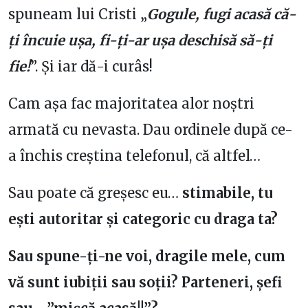
spuneam lui Cristi „
Gogule, fugi acasă că-
ți încuie ușa, fi-ți-ar ușa deschisă să-ți
fie!
”. Și iar dă-i curâs!
Cam așa fac majoritatea alor noștri
armată cu nevasta. Dau ordinele după ce-
a închis creștina telefonul, că altfel…
Sau poate că greșesc eu…
stimabile, tu
ești autoritar și categoric cu draga ta?
Sau spune-ți-ne voi, dragi
le mele, cum
vă sunt iubiții sau soții? Parteneri, șefi