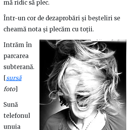
mă ridic să plec.
Într-un cor de dezaprobări și beșteliri se
cheamă nota și plecăm cu toții.
Intrăm în
parcarea
subterană.
[
sursă
foto
]
Sună
telefonul
unuia