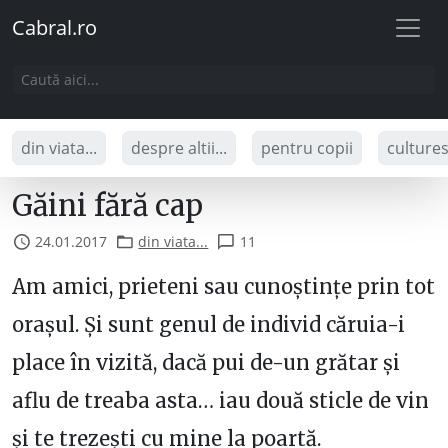
Cabral.ro
din viata...
despre altii...
pentru copii
culture
Găini fără cap
24.01.2017
din viata...
11
Am amici, prieteni sau cunoștințe prin tot
orașul. Și sunt genul de individ căruia-i
place în vizită, dacă pui de-un grătar și
aflu de treaba asta… iau două sticle de vin
și te trezești cu mine la poartă.