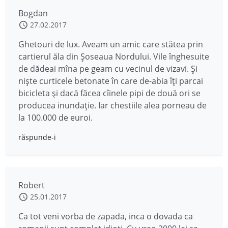
Bogdan
27.02.2017
Ghetouri de lux. Aveam un amic care stătea prin
cartierul ăla din Șoseaua Nordului. Vile înghesuite
de dădeai mîna pe geam cu vecinul de vizavi. Și
niște curticele betonate în care de-abia îți parcai
bicicleta și dacă făcea cîinele pipi de două ori se
producea inundație. Iar chestiile alea porneau de
la 100.000 de euroi.
răspunde-i
Robert
25.01.2017
Ca tot veni vorba de zapada, inca o dovada ca