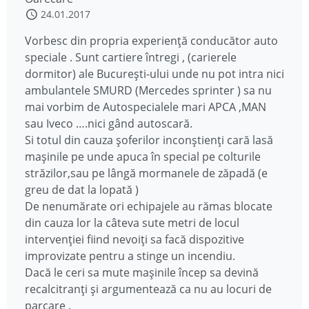
24.01.2017
Vorbesc din propria experiență conducător auto
speciale . Sunt cartiere întregi , (carierele
dormitor) ale București-ului unde nu pot intra nici
ambulantele SMURD (Mercedes sprinter ) sa nu
mai vorbim de Autospecialele mari APCA ,MAN
sau Iveco ….nici gând autoscară.
Si totul din cauza șoferilor inconștienți cară lasă
mașinile pe unde apuca în special pe colturile
străzilor,sau pe lângă mormanele de zăpadă (e
greu de dat la lopată )
De nenumărate ori echipajele au rămas blocate
din cauza lor la câteva sute metri de locul
intervenției fiind nevoiți sa facă dispozitive
improvizate pentru a stinge un incendiu.
Dacă le ceri sa mute mașinile încep sa devină
recalcitranți și argumentează ca nu au locuri de
parcare .