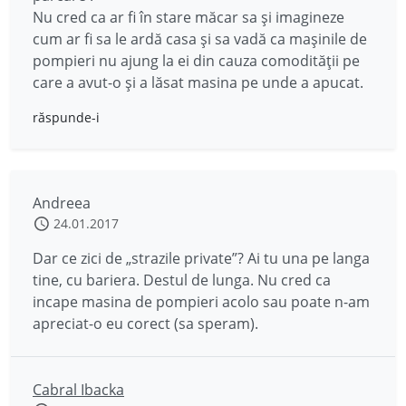
Nu cred ca ar fi în stare măcar sa și imagineze
cum ar fi sa le ardă casa și sa vadă ca mașinile de
pompieri nu ajung la ei din cauza comodității pe
care a avut-o și a lăsat masina pe unde a apucat.
răspunde-i
Andreea
24.01.2017
Dar ce zici de „strazile private”? Ai tu una pe langa
tine, cu bariera. Destul de lunga. Nu cred ca
incape masina de pompieri acolo sau poate n-am
apreciat-o eu corect (sa speram).
Cabral Ibacka