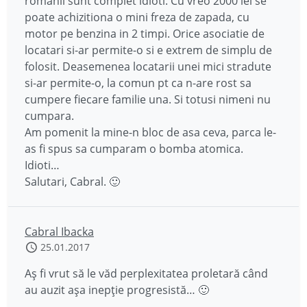
romanii sunt complet idioti. Cu vreo 2000 lei se
poate achizitiona o mini freza de zapada, cu
motor pe benzina in 2 timpi. Orice asociatie de
locatari si-ar permite-o si e extrem de simplu de
folosit. Deasemenea locatarii unei mici stradute
si-ar permite-o, la comun pt ca n-are rost sa
cumpere fiecare familie una. Si totusi nimeni nu
cumpara.
Am pomenit la mine-n bloc de asa ceva, parca le-
as fi spus sa cumparam o bomba atomica.
Idioti…
Salutari, Cabral. 🙂
Cabral Ibacka
25.01.2017
Aș fi vrut să le văd perplexitatea proletară când
au auzit așa inepție progresistă… 🙂