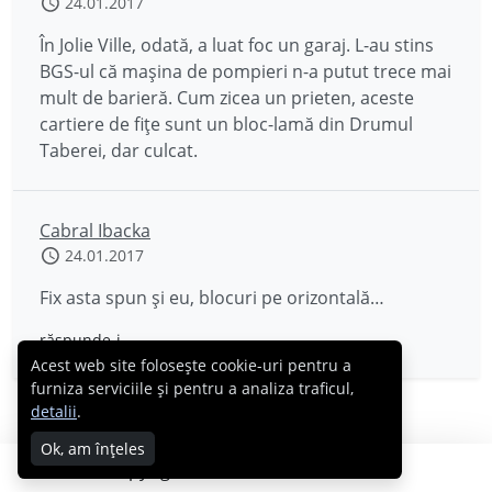
24.01.2017
În Jolie Ville, odată, a luat foc un garaj. L-au stins
BGS-ul că mașina de pompieri n-a putut trece mai
mult de barieră. Cum zicea un prieten, aceste
cartiere de fițe sunt un bloc-lamă din Drumul
Taberei, dar culcat.
Cabral Ibacka
24.01.2017
Fix asta spun și eu, blocuri pe orizontală…
răspunde-i
Acest web site folosește cookie-uri pentru a
furniza serviciile și pentru a analiza traficul,
detalii
.
Ok, am înțeles
Copyright © 2007 - 2026 Cabral.ro