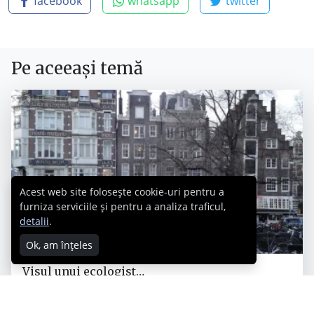
facebook
whatsapp
twitter
Pe aceeași temă
Acest web site folosește cookie-uri pentru a
furniza serviciile și pentru a analiza traficul,
detalii
.
Ok, am înțeles
Visul unui ecologist…