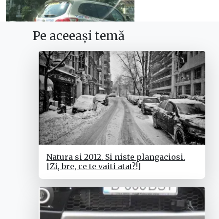
Pe aceeași temă
Natura si 2012. Si niste plangaciosi.
[Zi, bre, ce te vaiti atat?!]