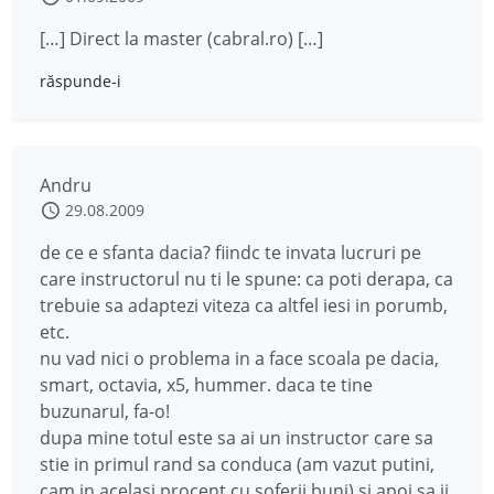
[…] Direct la master (cabral.ro) […]
răspunde-i
Andru
29.08.2009
de ce e sfanta dacia? fiindc te invata lucruri pe
care instructorul nu ti le spune: ca poti derapa, ca
trebuie sa adaptezi viteza ca altfel iesi in porumb,
etc.
nu vad nici o problema in a face scoala pe dacia,
smart, octavia, x5, hummer. daca te tine
buzunarul, fa-o!
dupa mine totul este sa ai un instructor care sa
stie in primul rand sa conduca (am vazut putini,
cam in acelasi procent cu soferii buni) si apoi sa ii