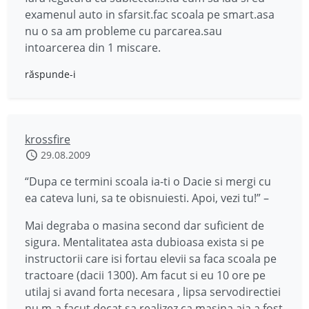
examenul auto in sfarsit.fac scoala pe smart.asa
nu o sa am probleme cu parcarea.sau
intoarcerea din 1 miscare.
răspunde-i
krossfire
29.08.2009
“Dupa ce termini scoala ia-ti o Dacie si mergi cu
ea cateva luni, sa te obisnuiesti. Apoi, vezi tu!” –
Mai degraba o masina second dar suficient de
sigura. Mentalitatea asta dubioasa exista si pe
instructorii care isi fortau elevii sa faca scoala pe
tractoare (dacii 1300). Am facut si eu 10 ore pe
utilaj si avand forta necesara , lipsa servodirectiei
nu m-a facut decat sa realizez ca masina aia a fost