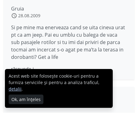
Gruia
28.08.2009
Si pe mine ma enerveaza cand se uita cineva urat
pt ca am jeep. Pai eu umblu cu balega de vaca
sub pasajele rotilor si tu imi dai priviri de parca
tocmai am incercat s-o agat pe ma’ta la terasa in
dorobanti? Get a life
răspunde-i
Acest web site folosește cookie-uri pentru a
furniza serviciile și pentru a analiza traficul,
detalii
.
white rose
Ok, am înțeles
28.08.2009
tot pe Dacia prefer sa fac scoala…cand am facut
eu scoala avea instructorul o Dacie de te lua
capul..am tras de volanul ala de m-au gasit