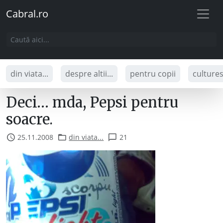
Cabral.ro
din viata...
despre altii...
pentru copii
culture
Deci… mda, Pepsi pentru
soacre.
25.11.2008
din viata...
21