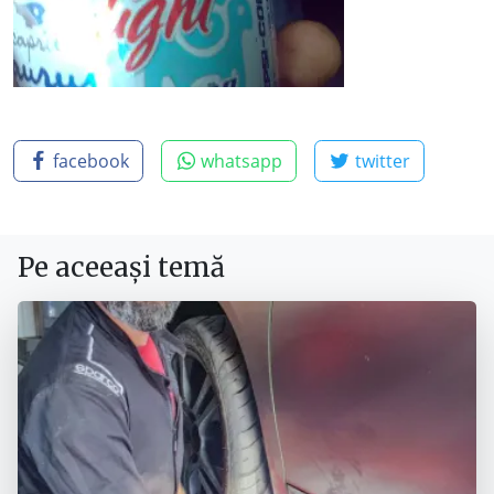
facebook
whatsapp
twitter
Pe aceeași temă