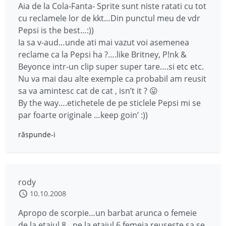
Aia de la Cola-Fanta- Sprite sunt niste ratati cu tot
cu reclamele lor de kkt…Din punctul meu de vdr
Pepsi is the best…:))
Ia sa v-aud…unde ati mai vazut voi asemenea
reclame ca la Pepsi ha ?….like Britney, P!nk &
Beyonce intr-un clip super super tare….si etc etc.
Nu va mai dau alte exemple ca probabil am reusit
sa va amintesc cat de cat , isn’t it ? 😛
By the way….etichetele de pe sticlele Pepsi mi se
par foarte originale …keep goin’ :))
răspunde-i
rody
10.10.2008
Apropo de scorpie…un barbat arunca o femeie
de la etajul 8…pe la etajul 6 femeia reuseste sa se