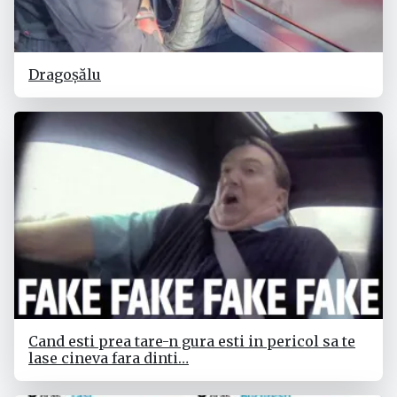
Dragoșălu
Cand esti prea tare-n gura esti in pericol sa te
lase cineva fara dinti…