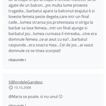
agate de un balcon…jos multa lume priveste
tragedia…barbatul apare la balconul etajului 6 si
loveste femeia peste degete,care intr-un final
cade…lumea stransa jos,protesteaza si striga la
barbat sa lase femeia…intr-un final ajunge si
barbatul jos…lumea curioasa il intreaba…cine era
domnule femeia ,ce-ai avut cu ea?…barbatul
raspunde…era soacra mea…Cei de jos…ai vazut
domnule ce se tinea scorpia!!
răspunde-i
SiBlondeleGandesc
10.10.2008
@Maria se poate. si nu unul 🙂
răspunde-i