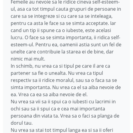
Femeile au nevoie sa le ridice cineva self-esteem-
ul, asa ca tot timpul cauta grupuri de persoane in
care sa se integreze si cu care sa se inteleaga,
pentru ca asta le face sa se simta acceptate. Iar
cand un tip ii spune ca o iubeste, este acelasi
lucru. O face sa se simta importanta, ii ridica self-
esteem-ul. Pentru ea, oamenii astia sunt un fel de
unelte care contribuie la starea ei de bine, dar
nimic mai mult.
In schimb, nu vrea ca si tipul pe care il are ca
partener sa fie o unealta. Nu vrea ca tipul
respectiv sa ii ridice moralul, sau sa o faca sa se
simta importanta. Nu vrea ca el sa aiba nevoie de
ea. Vrea ca ea sa aiba nevoie de el.
Nu vrea sa vii sa ii spui ca o iubesti cu lacrimi in
ochi sau sa ii spui ca e cea mai importanta
persoana din viata ta. Vrea sa o faci sa planga de
dorul tau.
Nu vrea sa stai tot timpul langa ea si sa ii oferi