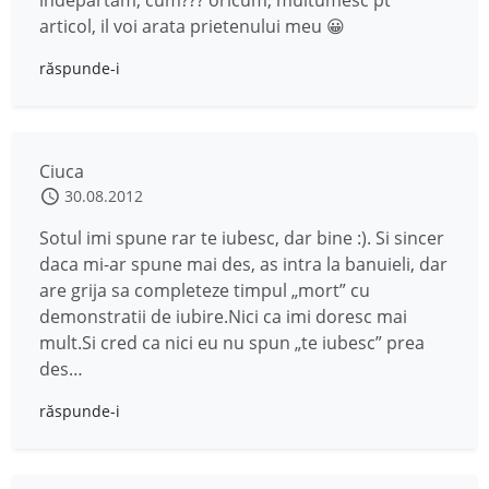
indepartam, cum??? oricum, multumesc pt
articol, il voi arata prietenului meu 😀
răspunde-i
Ciuca
30.08.2012
Sotul imi spune rar te iubesc, dar bine :). Si sincer
daca mi-ar spune mai des, as intra la banuieli, dar
are grija sa completeze timpul „mort” cu
demonstratii de iubire.Nici ca imi doresc mai
mult.Si cred ca nici eu nu spun „te iubesc” prea
des…
răspunde-i