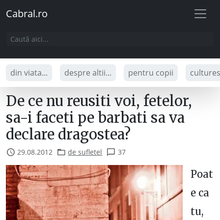
Cabral.ro
din viata...
despre altii...
pentru copii
culture
De ce nu reusiti voi, fetelor,
sa-i faceti pe barbati sa va
declare dragostea?
29.08.2012
de sufletel
37
Poat
e ca
tu,