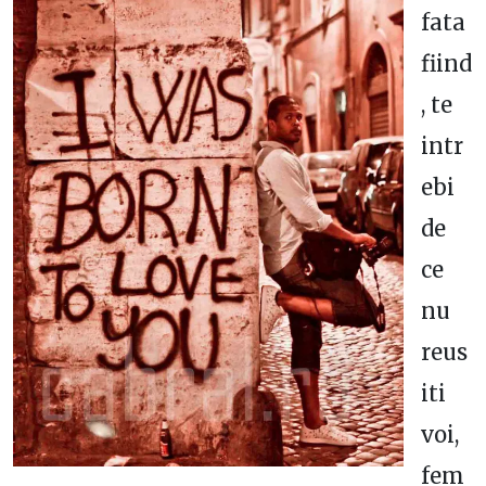
fata
fiind
, te
intr
ebi
de
ce
nu
reus
iti
voi,
fem