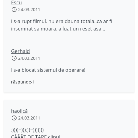
Escu
24.03.2011
i s-a rupt filmul. nu era dauna totala..ca ar fi
insemnat sa moara. a luat un reset asa…
Gerhald
24.03.2011
I s-a blocat sistemul de operare!
răspunde-i
haolică
24.03.2011
:))))=))):))=)))))))
CÂÂÂT DE TARE clipul