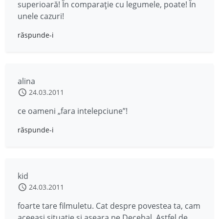
superioară! În comparaţie cu legumele, poate! În
unele cazuri!
răspunde-i
alina
24.03.2011
ce oameni „fara intelepciune”!
răspunde-i
kid
24.03.2011
foarte tare filmuletu. Cat despre povestea ta, cam
aceeasi situatie si aseara pe Decebal. Astfel de