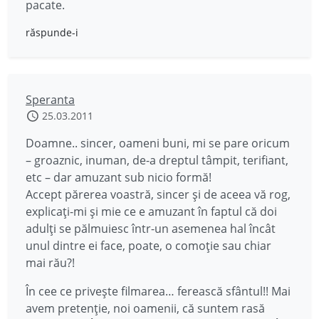
pacate.
răspunde-i
Speranta
25.03.2011
Doamne.. sincer, oameni buni, mi se pare oricum
– groaznic, inuman, de-a dreptul tâmpit, terifiant,
etc – dar amuzant sub nicio formă!
Accept părerea voastră, sincer şi de aceea vă rog,
explicaţi-mi şi mie ce e amuzant în faptul că doi
adulţi se pălmuiesc într-un asemenea hal încât
unul dintre ei face, poate, o comoţie sau chiar
mai rău?!
În cee ce priveşte filmarea… ferească sfântul!! Mai
avem pretenţie, noi oamenii, că suntem rasă