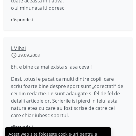
toate aceasta initiativa.
o zi minunata iti doresc
răspunde-i
J.Mihai
29.09.2008
Eh, e bine ca mai exista si asa ceva !
Desi, totusi e pacat ca multi dintre copiii care
scriu foarte bine despre sport sunt „corectati” de
cei din redactie. Le sunt adaugate si fel de fel de
detalii articolelor. Scrierile isi pierd in felul asta
naturaletea cu care au fost scrise de catre cei
care chiar iubesc sportul.
răspunde-i
Acest web site folosește cookie-uri pentru a