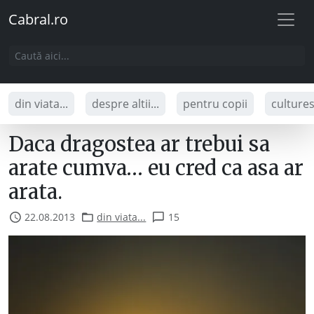
Cabral.ro
din viata...
despre altii...
pentru copii
culture
Daca dragostea ar trebui sa
arate cumva… eu cred ca asa ar
arata.
22.08.2013
din viata...
15