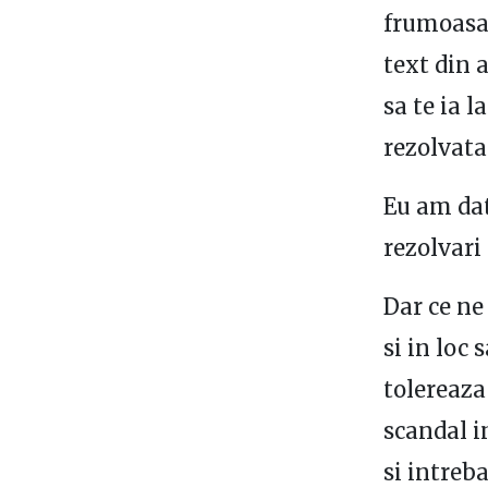
frumoasa 
text din a
sa te ia 
rezolvata
Eu am dat
rezolvari 
Dar ce ne
si in loc 
tolereaza
scandal i
si intreba