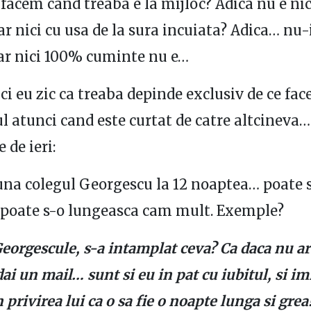
 facem cand treaba e la mijloc? Adica nu e nic
ar nici cu usa de la sura incuiata? Adica… nu-i
dar nici 100% cuminte nu e…
ici eu zic ca treaba depinde exclusiv de ce fac
l atunci cand este curtat de catre altcineva… 
 de ieri:
una colegul Georgescu la 12 noaptea… poate s
 poate s-o lungeasca cam mult. Exemple?
eorgescule, s-a intamplat ceva? Ca daca nu a
ai un mail… sunt si eu in pat cu iubitul, si im
privirea lui ca o sa fie o noapte lunga si grea