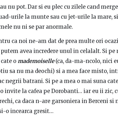
au nu pot. Dar si eu plec cu zilele cand merg
ad-urile la munte sau cu jet-urile la mare, si
 mele nu ni se par anormale.
ntru ca noi ne-am dat de prea multe ori ocaz
putem avea incredere unul in celalalt. Si p
 cate o
mademoiselle
(ca, da-ma-ncolo, nici e
ptiu sa nu ma deochi) si a mea face misto, in
lac negrii batrani. Si pe a mea o mai suna cat
o invite la cafea pe Dorobanti… iar eu ii zic, 
rechi, ca daca n-are garsoniera in Berceni si n
 si-o incearca gresit…