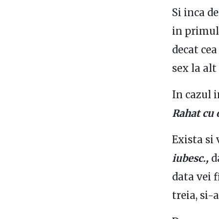
Si inca d
in primul
decat cea 
sex la alt
In cazul 
Rahat cu 
Exista si
iubesc.,
d
data vei f
treia, si-