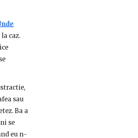
Unde
la caz.
ice
se
stractie,
afea sau
etez. Ba a
 ni se
and eu n-