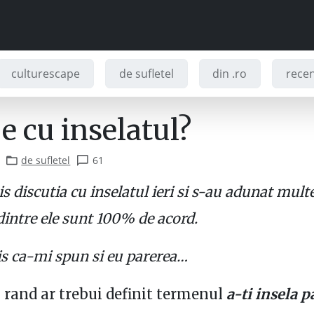
culturescape
de sufletel
din .ro
recenz
e cu inselatul?
de sufletel
61
 discutia cu inselatul ieri si s-au adunat multe
dintre ele sunt 100% de acord.
 ca-mi spun si eu parerea…
 rand ar trebui definit termenul
a-ti insela 