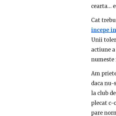
cearta… e
Cat trebui
incepe in
Unii toler
actiune a
numeste i
Am priete
daca nu-s 
la club de
plecat c-o
pare norm