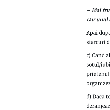
– Mai fru
Dar unul 
Apai dupa
sfarcuri d
c) Cand ai
sotul/iub
prietenul
organizeze
d) Daca t
deranjeaz