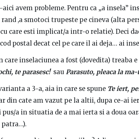
e-aici avem probleme. Pentru ca „a insela” i
 rand ,a smotoci trupeste pe cineva (alta pe
cu care esti implicat/a intr-o relatie). Deci da
 cod postal decat cel pe care il ai deja… ai inse
in care inselaciunea a fost (dovedita) treaba e
ochi, te parasesc!
sau
Parasuto, pleaca la ma-t
 varianta a 3-a, aia in care se spune
Te iert, pe
ar din cate am vazut pe la altii, dupa ce-ai ie
i pus/a in situatia de a mai ierta si a doua oar
a patra…).