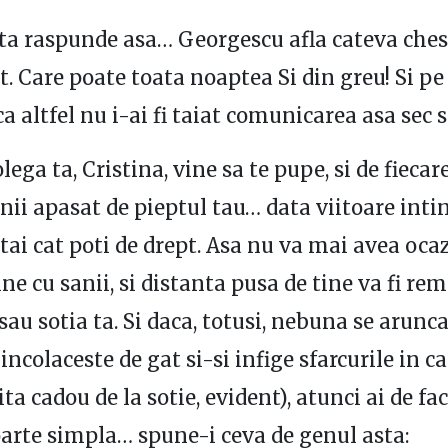
ta raspunde asa… Georgescu afla cateva chesti
t. Care poate toata noaptea Si din greu! Si pe
ca altfel nu i-ai fi taiat comunicarea asa sec s
olega ta, Cristina, vine sa te pupe, si de fiecare
anii apasat de pieptul tau… data viitoare inti
tai cat poti de drept. Asa nu va mai avea ocaz
ine cu sanii, si distanta pusa de tine va fi rem
sau sotia ta. Si daca, totusi, nebuna se arunc
e incolaceste de gat si-si infige sfarcurile in 
ta cadou de la sotie, evident), atunci ai de fa
oarte simpla… spune-i ceva de genul asta: