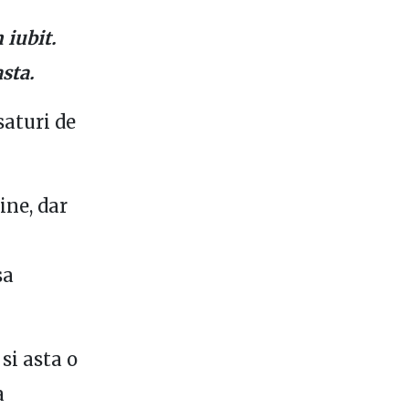
 iubit.
sta.
saturi de
ine, dar
sa
si asta o
a