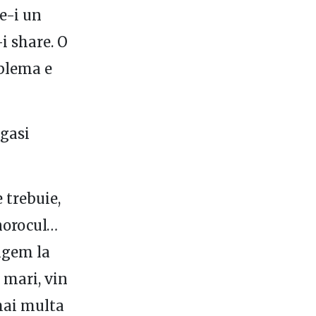
ne-i un
-i share. O
oblema e
 gasi
 trebuie,
 norocul…
ungem la
 mari, vin
 mai multa