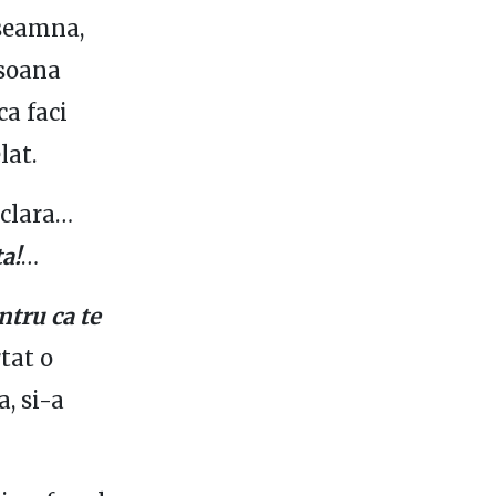
nseamna,
rsoana
ca faci
lat.
 clara…
a!
…
ntru ca te
rtat o
a, si-a