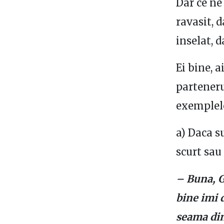
Dar ce ne
ravasit, d
inselat, 
Ei bine, a
parteneru
exemplele
a) Daca s
scurt sau
– Buna, G
bine imi d
seama din 