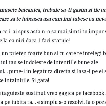
musete balcanica, trebuie sa-ti gasim si tie un
care sa te iubeasca asa cum imi iubesc eu neva
 ce i-ai spus asta n-o sa mai simti tu impun
e la ea nici daca-i faci statuie!
 un prieten foarte bun si cu care te intelegi b
itul tau se indoieste de intentiile bune ale
ui… pune-i in legatura directa si lasa-i pe ei 
 intalnirile. Si gata!
e taguieste sustinut vreo gagica pe facebook, 
a pe iubita ta… e simplu s-o rezolvi. Ia o poz