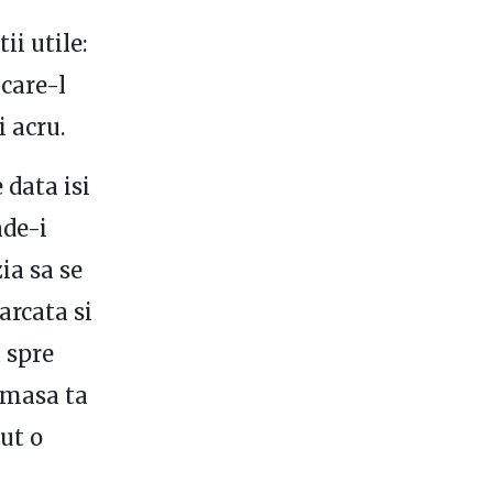
i utile:
 care-l
i acru.
 data isi
nde-i
ia sa se
arcata si
a spre
camasa ta
cut o