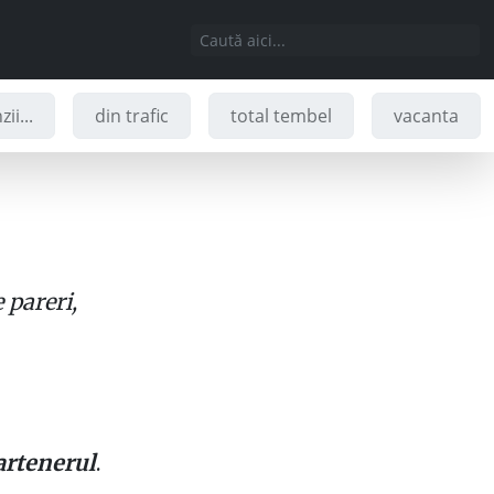
ii...
din trafic
total tembel
vacanta
 pareri,
partenerul
.