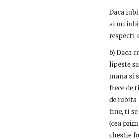
Daca iubi
ai un iubi
respecti, 
b) Daca
c
lipeste s
mana si s
frece de t
de iubita 
tine, ti s
(cea primi
chestie f