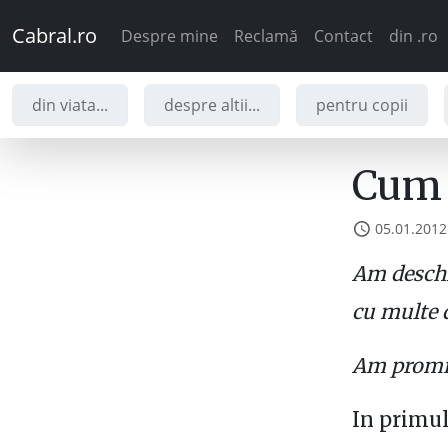
Cabral.ro
Despre mine
Reclamă
Contact
din .ro
din viata...
despre altii...
pentru copii
Cum 
05.01.2012
Am deschis
cu multe 
Am promis
In primul