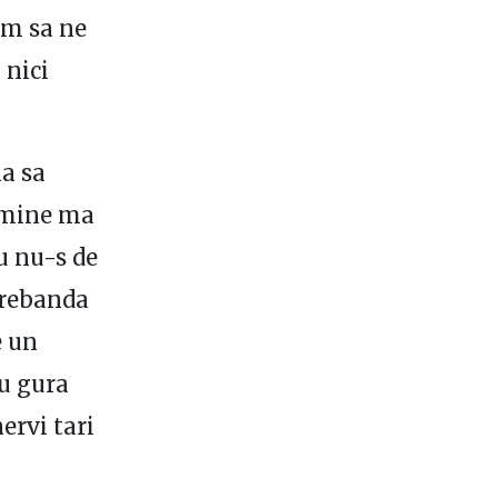
em sa ne
 nici
ia sa
e mine ma
u nu-s de
trebanda
e un
cu gura
ervi tari