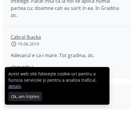
intelege. Pacat insa ca la noi se aplica numai
partea cu: doamne cati au sarit in ea. In Gradina
zic.
Cabral Ibacka
10.06.2010
Adevarul e ca-i mare. Tot gradina, zic.
răspunde-i
Acest web site folosește cookie-uri pentru a
furniza serviciile și pentru a analiza traficul,
detalii
.
laurra
Ok, am înțeles
10.06.2010
Toti cei pe care i-ai insirat sunt oameni care au
ceva de spus si pentru asta ii admir, fara a afce
comparatie intre ei. Punct!