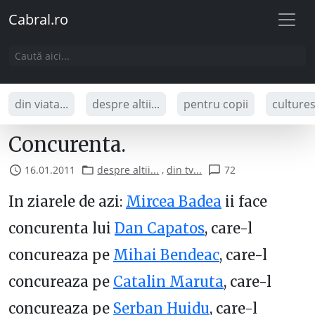
Cabral.ro
din viata...
despre altii...
pentru copii
culture
Concurenta.
16.01.2011
despre altii...
,
din tv...
72
In ziarele de azi:
Mircea Badea
ii face
concurenta lui
Dan Capatos
, care-l
concureaza pe
Mihai Bendeac
, care-l
concureaza pe
Catalin Maruta
, care-l
concureaza pe
Serban Huidu
, care-l