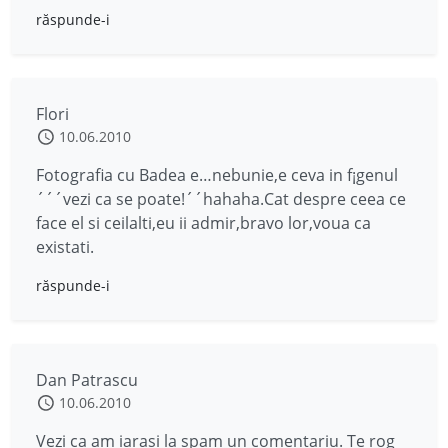
răspunde-i
Flori
10.06.2010
Fotografia cu Badea e…nebunie,e ceva in f¡genul
´´´vezi ca se poate!´´hahaha.Cat despre ceea ce
face el si ceilalti,eu ii admir,bravo lor,voua ca
existati.
răspunde-i
Dan Patrascu
10.06.2010
Vezi ca am iarasi la spam un comentariu. Te rog