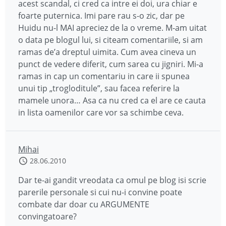
acest scandal, ci cred ca intre ei doi, ura chiar e
foarte puternica. Imi pare rau s-o zic, dar pe
Huidu nu-l MAI apreciez de la o vreme. M-am uitat
o data pe blogul lui, si citeam comentariile, si am
ramas de’a dreptul uimita. Cum avea cineva un
punct de vedere diferit, cum sarea cu jigniri. Mi-a
ramas in cap un comentariu in care ii spunea
unui tip „trogloditule”, sau facea referire la
mamele unora… Asa ca nu cred ca el are ce cauta
in lista oamenilor care vor sa schimbe ceva.
Mihai
28.06.2010
Dar te-ai gandit vreodata ca omul pe blog isi scrie
parerile personale si cui nu-i convine poate
combate dar doar cu ARGUMENTE
convingatoare?