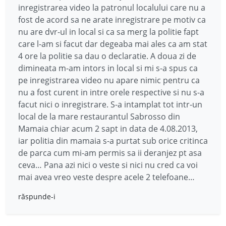
inregistrarea video la patronul localului care nu a
fost de acord sa ne arate inregistrare pe motiv ca
nu are dvr-ul in local si ca sa merg la politie fapt
care l-am si facut dar degeaba mai ales ca am stat
4 ore la politie sa dau o declaratie. A doua zi de
dimineata m-am intors in local si mi s-a spus ca
pe inregistrarea video nu apare nimic pentru ca
nu a fost curent in intre orele respective si nu s-a
facut nici o inregistrare. S-a intamplat tot intr-un
local de la mare restaurantul Sabrosso din
Mamaia chiar acum 2 sapt in data de 4.08.2013,
iar politia din mamaia s-a purtat sub orice critinca
de parca cum mi-am permis sa ii deranjez pt asa
ceva… Pana azi nici o veste si nici nu cred ca voi
mai avea vreo veste despre acele 2 telefoane…
răspunde-i