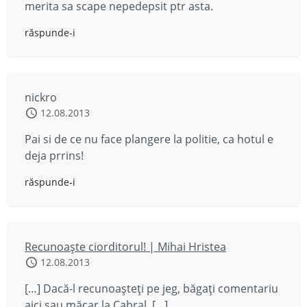
merita sa scape nepedepsit ptr asta.
răspunde-i
nickro
12.08.2013
Pai si de ce nu face plangere la politie, ca hotul e
deja prrins!
răspunde-i
Recunoaşte ciorditorul! | Mihai Hristea
12.08.2013
[…] Dacă-l recunoaşteţi pe jeg, băgaţi comentariu
aici sau măcar la Cabral. […]