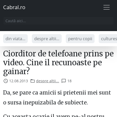
Cabral.ro
din viata...
despre altii...
pentru copii
culture
Ciorditor de telefoane prins pe
video. Cine il recunoaste pe
gainar?
12.08.2013
despre altii...
18
Da, se pare ca amicii si prietenii mei sunt
o sursa inepuizabila de subiecte.
Cu aceasta ocazie il avem pe-al nostru