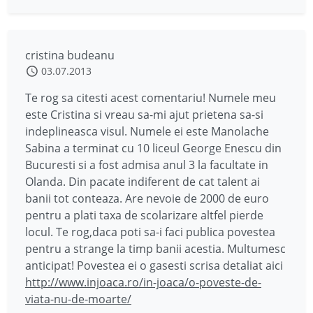
cristina budeanu
03.07.2013
Te rog sa citesti acest comentariu! Numele meu
este Cristina si vreau sa-mi ajut prietena sa-si
indeplineasca visul. Numele ei este Manolache
Sabina a terminat cu 10 liceul George Enescu din
Bucuresti si a fost admisa anul 3 la facultate in
Olanda. Din pacate indiferent de cat talent ai
banii tot conteaza. Are nevoie de 2000 de euro
pentru a plati taxa de scolarizare altfel pierde
locul. Te rog,daca poti sa-i faci publica povestea
pentru a strange la timp banii acestia. Multumesc
anticipat! Povestea ei o gasesti scrisa detaliat aici
http://www.injoaca.ro/in-joaca/o-poveste-de-
viata-nu-de-moarte/