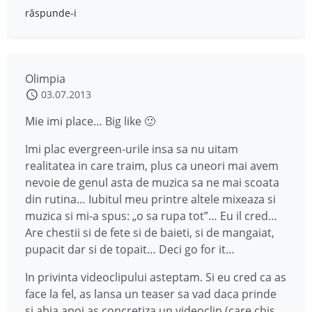
răspunde-i
Olimpia
03.07.2013
Mie imi place… Big like 🙂
Imi plac evergreen-urile insa sa nu uitam
realitatea in care traim, plus ca uneori mai avem
nevoie de genul asta de muzica sa ne mai scoata
din rutina… Iubitul meu printre altele mixeaza si
muzica si mi-a spus: „o sa rupa tot”… Eu il cred…
Are chestii si de fete si de baieti, si de mangaiat,
pupacit dar si de topait… Deci go for it…
In privinta videoclipului asteptam. Si eu cred ca as
face la fel, as lansa un teaser sa vad daca prinde
si abia apoi as concretiza un videoclip (care chis