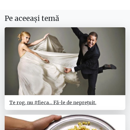
Pe aceeași temă
Te rog, nu #fieca… Fă-le de neprețuit.