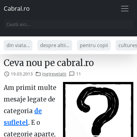
Cabral.ro
din viata...
despre altii...
pentru copii
culture
Ceva nou pe cabral.ro
19.03.2013
(ne)revelatii
11
Am primit multe
mesaje legate de
categoria
de
sufletel
.
E o
categorie aparte,