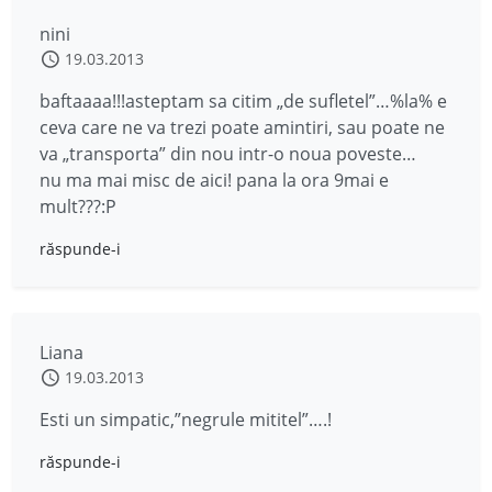
nini
19.03.2013
baftaaaa!!!asteptam sa citim „de sufletel”…%la% e
ceva care ne va trezi poate amintiri, sau poate ne
va „transporta” din nou intr-o noua poveste…
nu ma mai misc de aici! pana la ora 9mai e
mult???:P
răspunde-i
Liana
19.03.2013
Esti un simpatic,”negrule mititel”….!
răspunde-i