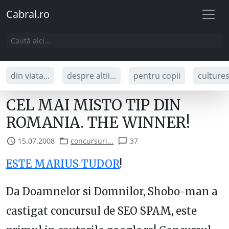
Cabral.ro
din viata...
despre altii...
pentru copii
culture
CEL MAI MISTO TIP DIN
ROMANIA. THE WINNER!
15.07.2008
concursuri...
37
ESTE MARIUS TUDOR
!
Da Doamnelor si Domnilor, Shobo-man a
castigat concursul de SEO SPAM, este