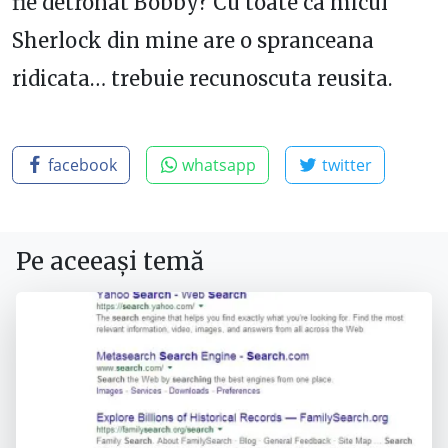
fie detronat Bobby? Cu toate ca micul
Sherlock din mine are o spranceana
ridicata… trebuie recunoscuta reusita.
facebook
whatsapp
twitter
Pe aceeași temă