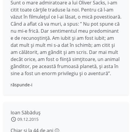
Sunt o mare admiratoare a lui Oliver Sacks, i-am
citit toate cărțile traduse la noi. Pentru că l-am
văzut în filmulețul ce l-ai lăsat, o mică povestioară.
Când a aflat că va muri, a spus: ” Nu pot spune că
nu mi-e frică. Dar sentimentul meu predominant
e de recunoştinţă. Am iubit şi am fost iubit; am
dat mult şi mult mi s-a dat în schimb; am citit şi
am călătorit, am gândit şi am scris. Dar mai mult
decât orice, am fost o fiinţă simţitoare, un animal
gânditor, pe această frumoasă planetă, şi asta în
sine a fost un enorm privilegiu şi o aventură”.
răspunde-i
Ioan Săbăduş
09.12.2015
Chiar si la 44 de ani 🙁