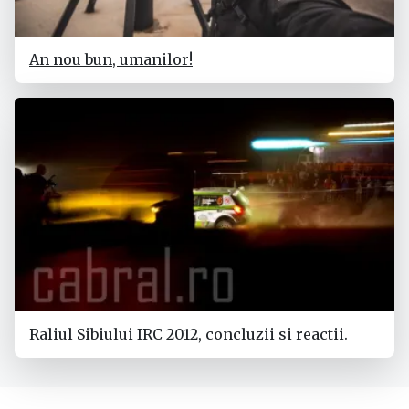
An nou bun, umanilor!
Raliul Sibiului IRC 2012, concluzii si reactii.