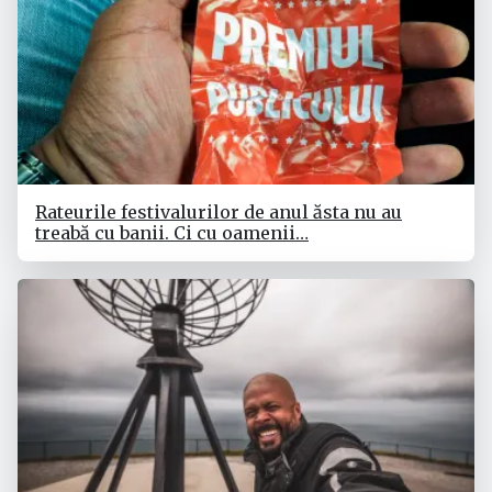
Rateurile festivalurilor de anul ăsta nu au
treabă cu banii. Ci cu oamenii…