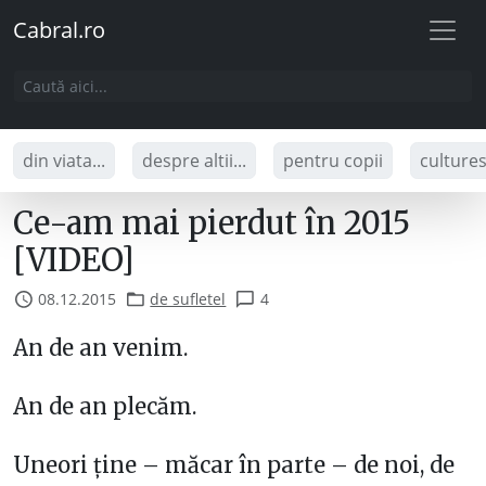
Cabral.ro
din viata...
despre altii...
pentru copii
culture
Ce-am mai pierdut în 2015
[VIDEO]
08.12.2015
de sufletel
4
An de an venim.
An de an plecăm.
Uneori ține – măcar în parte – de noi, de