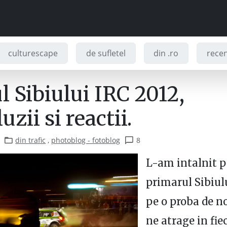
culturescape
de sufletel
din .ro
recenz
l Sibiului IRC 2012,
uzii si reactii.
din trafic
,
photoblog - fotoblog
8
L-am intalnit p
primarul Sibiulu
pe o proba de n
ne atrage in fie