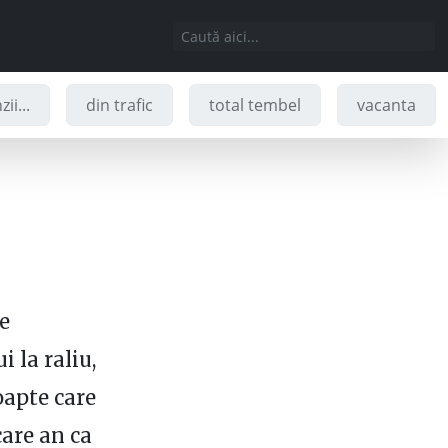
ii...
din trafic
total tembel
vacanta
e
i la raliu,
oapte care
care an ca