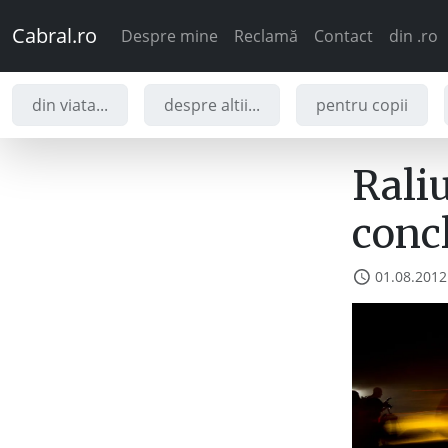
Cabral.ro
Despre mine
Reclamă
Contact
din .ro
din viata...
despre altii...
pentru copii
Raliu
concl
01.08.2012