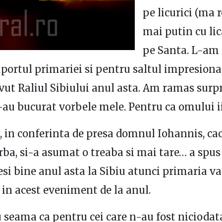
pe licurici (ma r
mai putin cu lic
pe Santa. L-am f
portul primariei si pentru saltul impresion
avut Raliul Sibiului anul asta. Am ramas surp
-au bucurat vorbele mele. Pentru ca omului ii
 in conferinta de presa domnul Iohannis, cac
orba, si-a asumat o treaba si mai tare… a spus
esi bine anul asta la Sibiu atunci primaria va
in acest eveniment de la anul.
 seama ca pentru cei care n-au fost niciodata