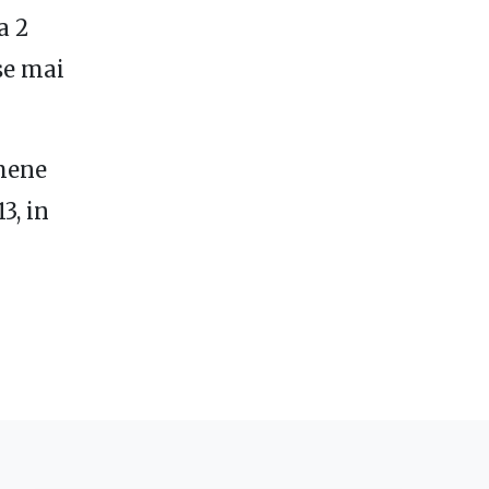
a 2
se mai
amene
3, in