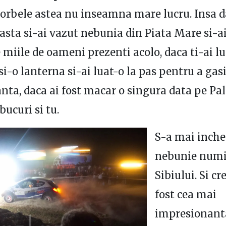
vorbele astea nu inseamna mare lucru. Insa d
 asta si-ai vazut nebunia din Piata Mare si-ai
e miile de oameni prezenti acolo, daca ti-ai l
si-o lanterna si-ai luat-o la pas pentru a gas
nta, daca ai fost macar o singura data pe Pa
bucuri si tu.
S-a mai inche
nebunie numi
Sibiului. Si cr
fost cea mai
impresionant