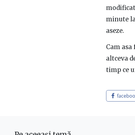
modificat
minute la
aseze.
Cam asa f
altceva d
timp ce u
facebo
Pe aceeași temă