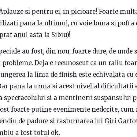
 Aplauze si pentru ei, in picioare! Foarte mul
vilizati pana la ultimul, cu voie buna si pofta
praf anul asta la Sibiu)!
peciale au fost, din nou, foarte dure, de unde 
 probleme. Deja e recunoscut ca un raliu foar
jungerea la linia de finish este echivalata cu
Dar pana la urma si acest nivel al dificultatii 
a spectacolului si a mentinerii suspansului 
 fost foarte putine evenimente nedorite, cum a
endiu de padure si rasturnarea lui Giri Garto
blu a fost totul ok.