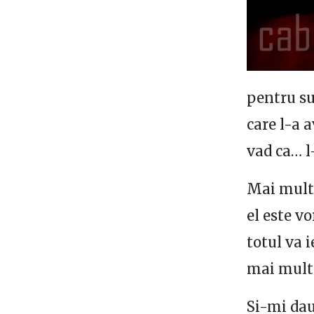
pentru su
care l-a 
vad ca… l
Mai mult,
el este v
totul va i
mai mult 
Si-mi dau