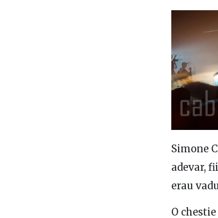
Simone Ca
adevar, f
erau vadu
O chestie