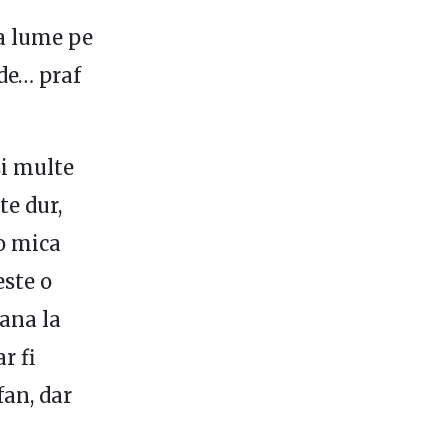
ta lume pe
 de… praf
si multe
te dur,
 o mica
este o
pana la
r fi
fan, dar