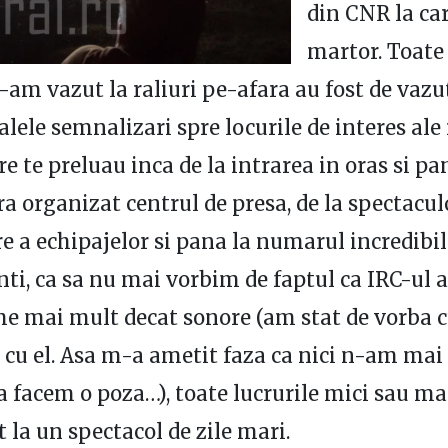
din CNR la ca
martor. Toate 
-am vazut la raliuri pe-afara au fost de vazut 
lele semnalizari spre locurile de interes ale 
e te preluau inca de la intrarea in oras si p
era organizat centrul de presa, de la spectacu
e a echipajelor si pana la numarul incredibil
nti, ca sa nu mai vorbim de faptul ca IRC-ul 
e mai mult decat sonore (am stat de vorba 
 cu el. Asa m-a ametit faza ca nici n-am mai
sa facem o poza…), toate lucrurile mici sau ma
t la un spectacol de zile mari.