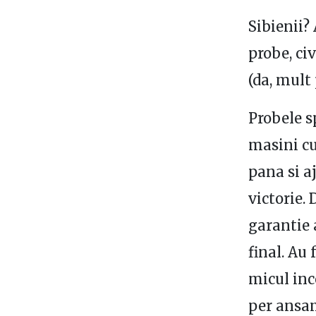
Sibienii?
probe, ci
(da, mult 
Probele s
masini cu
pana si a
victorie. 
garantie 
final. Au
micul inc
per ansam