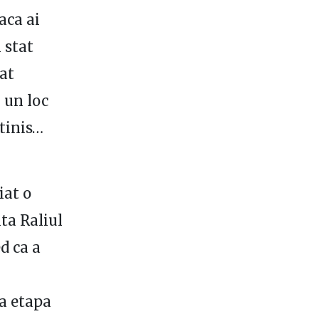
aca ai
 stat
uat
i un loc
ltinis…
iat o
ta Raliul
ed ca a
a etapa