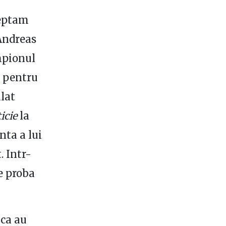
eptam
 Andreas
mpionul
– pentru
lat
ticie
la
nta a lui
. Intr-
e proba
 ca au