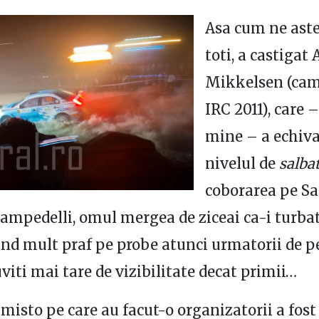
Asa cum ne ast
toti, a castigat
Mikkelsen (ca
IRC 2011), care 
mine – a echiva
nivelul de
salba
coborarea pe Sa
mpedelli, omul mergea de ziceai ca-i turbat
iind mult praf pe probe atunci urmatorii de p
viti mai tare de vizibilitate decat primii…
 misto pe care au facut-o organizatorii a fost