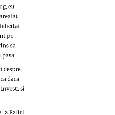
og, eu
areala),
elicitat
ant pe
rins sa
 pasa.
i despre
 ca daca
 investi si
 la Raliul