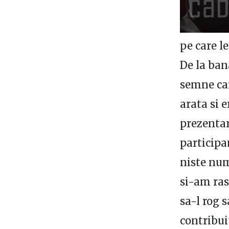
pe care le
De la bana
semne car
arata si 
prezentar
participa
niste num
si-am ras
sa-l rog 
contribui