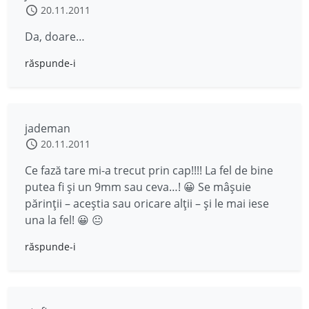
20.11.2011
Da, doare…
răspunde-i
jademan
20.11.2011
Ce fază tare mi-a trecut prin cap!!!! La fel de bine
putea fi şi un 9mm sau ceva…! 😀 Se mâşuie
părinţii – aceştia sau oricare alţii – şi le mai iese
una la fel! 😀 😐
răspunde-i