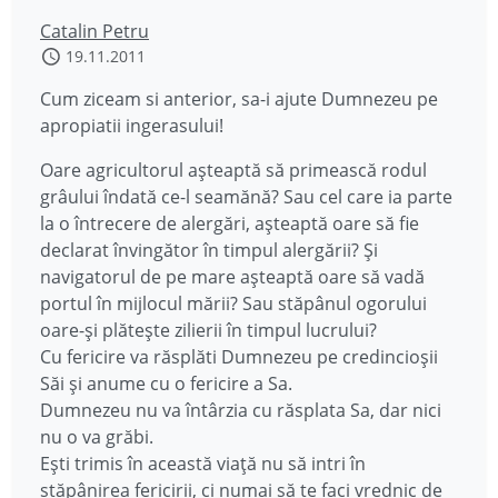
Catalin Petru
19.11.2011
Cum ziceam si anterior, sa-i ajute Dumnezeu pe
apropiatii ingerasului!
Oare agricultorul aşteaptă să primească rodul
grâului îndată ce-l seamănă? Sau cel care ia parte
la o întrecere de alergări, aşteaptă oare să fie
declarat învingător în timpul alergării? Şi
navigatorul de pe mare aşteaptă oare să vadă
portul în mijlocul mării? Sau stăpânul ogorului
oare-şi plăteşte zilierii în timpul lucrului?
Cu fericire va răsplăti Dumnezeu pe credincioşii
Săi şi anume cu o fericire a Sa.
Dumnezeu nu va întârzia cu răsplata Sa, dar nici
nu o va grăbi.
Eşti trimis în această viaţă nu să intri în
stăpânirea fericirii, ci numai să te faci vrednic de